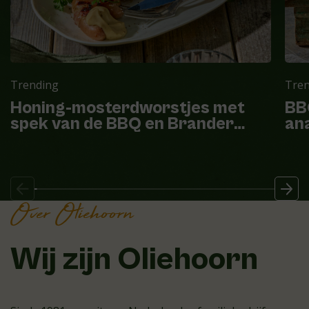
Trending
Tre
Honing-mosterdworstjes met
BB
spek van de BBQ en Brander
ana
mayonaise
Over Oliehoorn
Wij zijn Oliehoorn