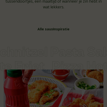
tussendoortjes, een maaltijd of wanneer je zin ​​hebt in
wat lekkers.
Alle sausinspiratie
hnitzel Pasta Sal
te Friet
Pizza Ho