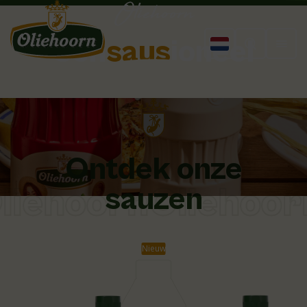
Oliehoorn
Sen
saus
ioneel
lekker!
Ontdek onze
iehoorn
Oliehoor
sauzen
Nieuw