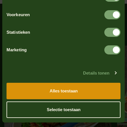
yoghurt dille en currysaus
Heerlijke recepten
Voorkeuren
Sausinspiratie
Statistieken
Marketing
Details tonen
Alles toestaan
Selectie toestaan