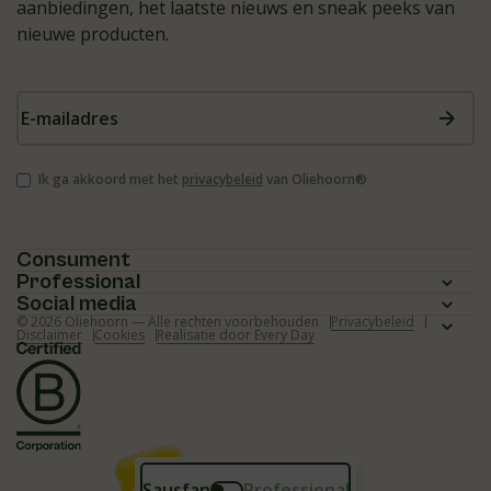
aanbiedingen, het laatste nieuws en sneak peeks van
nieuwe producten.
E-
mailadres
Instemming
Ik ga akkoord met het
privacybeleid
van Oliehoorn®
Consument
Professional
Homepagina
Social media
Homepagina
© 2026 Oliehoorn — Alle rechten voorbehouden
Privacybeleid
Assortiment
Instagram
Disclaimer
Cookies
Realisatie door Every Day
Assortiment
Recepten
Facebook
Recepten
Over ons
Youtube
Over ons
Veelgestelde vragen (consument)
TikTok
Veelgestelde vragen (professional)
Sausfan
Professional