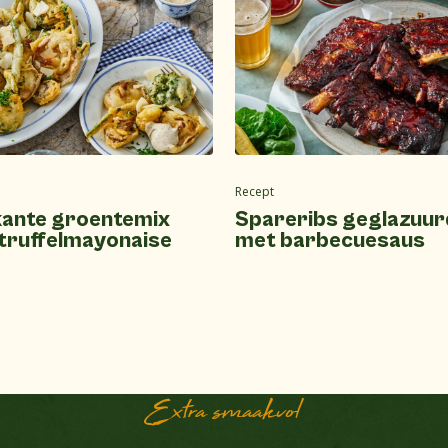
Recept
ante groentemix
Spareribs geglazuur
truffelmayonaise
met barbecuesaus
Extra smaakvol