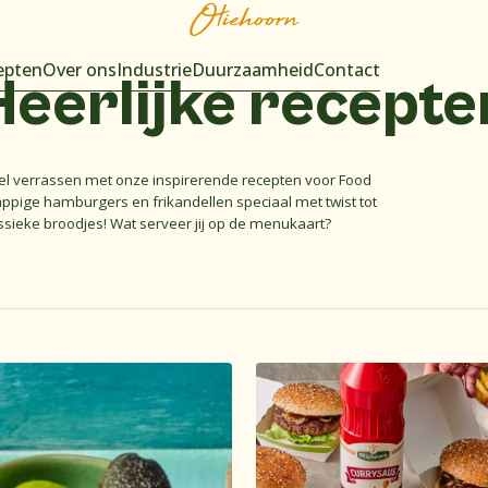
Oliehoorn
epten
Over ons
Industrie
Duurzaamheid
Contact
Heerlijke
recepte
el verrassen met onze inspirerende recepten voor Food
appige hamburgers en frikandellen speciaal met twist tot
ssieke broodjes! Wat serveer jij op de menukaart?