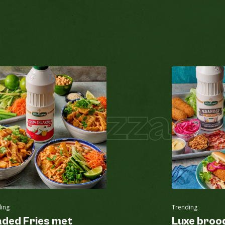
zza
Pizza Ho
ing
Trending
aded Fries met
Luxe broo