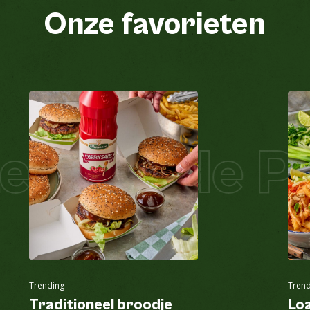
Onze favorieten
l Salade Pi
Trending
Trend
Traditioneel broodje
Lo