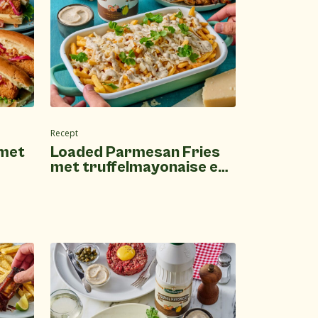
Recept
 met
Loaded Parmesan Fries
met truffelmayonaise en
kipspiesjes