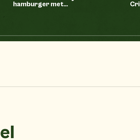
hamburger met
Cri
currysaus
el