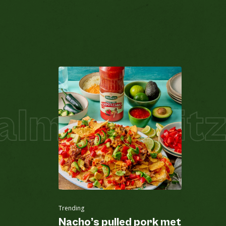
lm Schnitze
Trending
Nacho’s pulled pork met