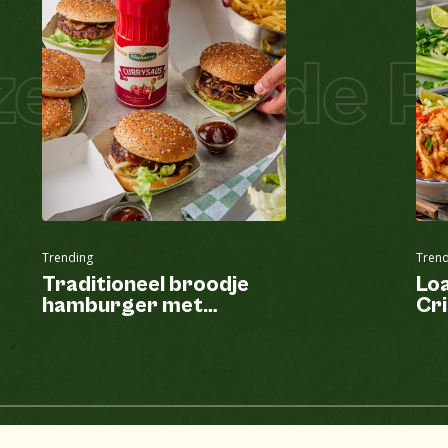
l Salade Pi
Trending
Trend
Traditioneel broodje
Lo
hamburger met
Cri
currysaus