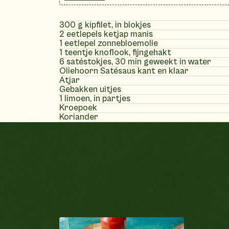
300 g kipfilet, in blokjes
2 eetlepels ketjap manis
1 eetlepel zonnebloemolie
1 teentje knoflook, fijngehakt
6 satéstokjes, 30 min geweekt in water
Oliehoorn Satésaus kant en klaar
Atjar
Gebakken uitjes
1 limoen, in partjes
Kroepoek
Koriander