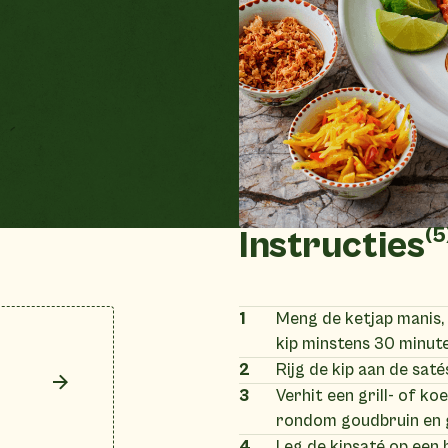
(5
Instructies
1
Meng de ketjap manis,
kip minstens 30 minute
2
Rijg de kip aan de saté
3
Verhit een grill- of ko
rondom goudbruin en 
4
Leg de kipsaté op een 