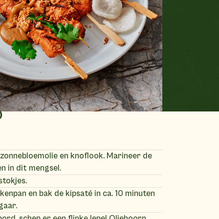
)
 zonnebloemolie en knoflook. Marineer de
n in dit mengsel.
stokjes.
ekenpan en bak de kipsaté in ca. 10 minuten
gaar.
bord, schep er een flinke lepel Oliehoorn