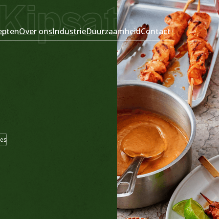
Kipsaté Met
epten
Over ons
Industrie
Duurzaamheid
Contact
ies