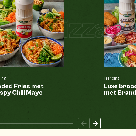
zza
Pizza Ho
ing
Trending
aded Fries met
Luxe broo
spy Chili Mayo
met Brand