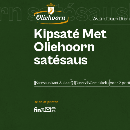
n satésaus
Recepten
Assortiment
Rec
Kipsaté
Met
Oliehoorn
satésaus
Satésaus kant & klaar
Diner
Gemakkelijk
Voor 2 port
Delen of printen