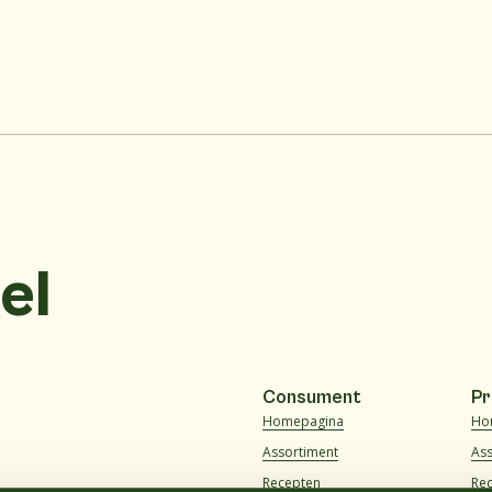
el
Consument
Pr
Homepagina
Ho
Assortiment
As
Recepten
Re