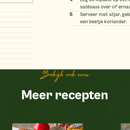
satésaus over of erna
5
Serveer met atjar, geb
een beetje koriander.
Bekijk ook eens
Meer recepten