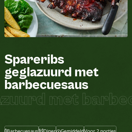
Spareribs
geglazuurd
met
barbecuesaus
azuurd met barbe
Barbecuesaus
Diner
Gemiddeld
Voor 2 porties