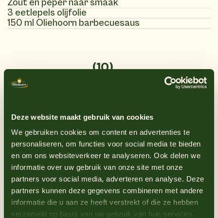
Zout en peper naar smaak
3 eetlepels olijfolie
150 ml Oliehoorn barbecuesaus
(10)
Instructies
1
Verwarm de oven voor op 150°C, hetelucht
Deze website maakt gebruik van cookies
op 130°C.
We gebruiken cookies om content en advertenties te
2
Meng de gerookt paprikapoeder,
personaliseren, om functies voor social media te bieden
knoflookpoeder, uienpoeder, cayennepeper,
en om ons websiteverkeer te analyseren. Ook delen we
zout en peper in een kom.
informatie over uw gebruik van onze site met onze
3
Wrijf de spareribs rondom in met olijfolie en
partners voor social media, adverteren en analyse. Deze
partners kunnen deze gegevens combineren met andere
daarna met het kruidenmengsel
informatie die u aan ze heeft verstrekt of die ze hebben
4
Leg de spareribs op een bakplaat of in een
verzameld op basis van uw gebruik van hun services.