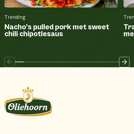
Trending
Tre
Nacho’s pulled pork met sweet
Tr
chili chipotlesaus
me