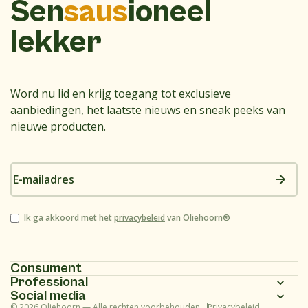
Sen
saus
ioneel
lekker
Word nu lid en krijg toegang tot exclusieve
aanbiedingen, het laatste nieuws en sneak peeks van
nieuwe producten.
E-
mailadres
Instemming
Ik ga akkoord met het
privacybeleid
van Oliehoorn®
Consument
Professional
Homepagina
Social media
Homepagina
© 2026 Oliehoorn — Alle rechten voorbehouden
Privacybeleid