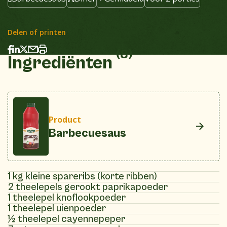
Delen of printen
(8)
Ingrediënten
Product
Barbecuesaus
1 kg kleine spareribs (korte ribben)
2 theelepels gerookt paprikapoeder
1 theelepel knoflookpoeder
1 theelepel uienpoeder
½ theelepel cayennepeper