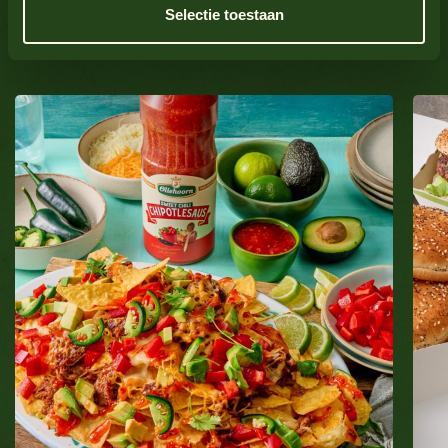
Selectie toestaan
Meer recepten