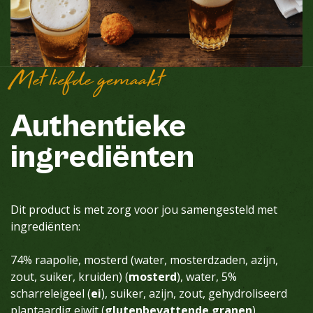
Met liefde gemaakt
Authentieke
ingrediënten
Dit product is met zorg voor jou samengesteld met
ingrediënten:
74% raapolie, mosterd (water, mosterdzaden, azijn,
zout, suiker, kruiden) (
mosterd
), water, 5%
scharreleigeel (
ei
), suiker, azijn, zout, gehydroliseerd
plantaardig eiwit (
glutenbevattende granen
),