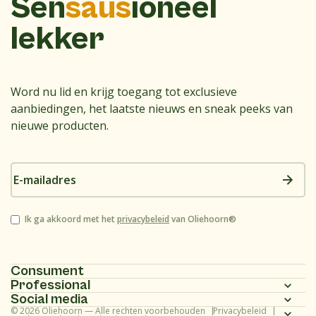
Sen
saus
ioneel
lekker
Word nu lid en krijg toegang tot exclusieve
aanbiedingen, het laatste nieuws en sneak peeks van
nieuwe producten.
E-
mailadres
Instemming
Ik ga akkoord met het
privacybeleid
van Oliehoorn®
Consument
Professional
Homepagina
Social media
Homepagina
© 2026 Oliehoorn — Alle rechten voorbehouden
Privacybeleid