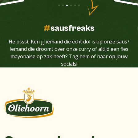
#
sausfreaks
Hé pssst. Ken jij iemand die echt dól is op onze saus?
Iemand die droomt over onze curry of altijd een fles
mayonaise op zak heeft? Tag hem of haar op jouw
socials!