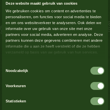
Sausinspiratie
Bekijk alle producten
Deze website maakt gebruik van cookies
Glutenbevattende granen
Ja
We gebruiken cookies om content en advertenties te
personaliseren, om functies voor social media te bieden
 Zalm Schnitzel S
en om ons websiteverkeer te analyseren. Ook delen we
Lupine
Nee
Bekijk alle producten
informatie over uw gebruik van onze site met onze
partners voor social media, adverteren en analyse. Deze
Melk
Nee
partners kunnen deze gegevens combineren met andere
informatie die u aan ze heeft verstrekt of die ze hebben
verzameld op basis van uw gebruik van hun services.
Mosterd
Ja
Bekijk alle producten
Toestemmingsselectie
Noten
Nee
Noodzakelijk
Bekijk alle producten
Schaaldieren
Nee
Voorkeuren
Selderij
Nee
Statistieken
Bekijk alle producten