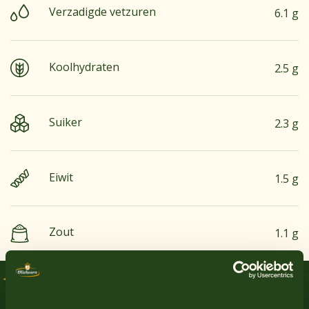
Verzadigde vetzuren
6.1 g
Koolhydraten
2.5 g
Suiker
2.3 g
Eiwit
1.5 g
Zout
1.1 g
Bekijk alle producten
Aardnoten
Nee
Heerlijke recepten
Ei
Ja