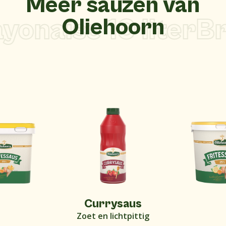
Meer sauzen van
naise 10 liter
Bra
Oliehoorn
Currysaus
Zoet en lichtpittig