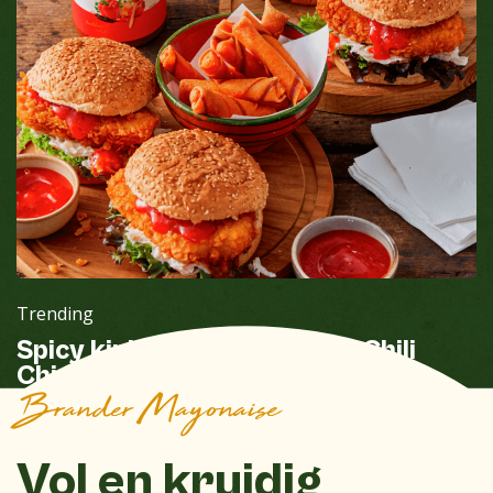
Trending
Spicy kipburger met Sweet Chili
Chipotle saus en kaastengels
Brander Mayonaise
Vol en kruidig