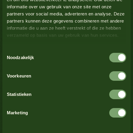
Lupine
Nee
Bekijk alle producten
informatie over uw gebruik van onze site met onze
partners voor social media, adverteren en analyse. Deze
Melk
Nee
partners kunnen deze gegevens combineren met andere
informatie die u aan ze heeft verstrekt of die ze hebben
verzameld op basis van uw gebruik van hun services.
Mosterd
Ja
Bekijk alle producten
Toestemmingsselectie
Noten
Nee
Noodzakelijk
Bekijk alle producten
Schaaldieren
Nee
Voorkeuren
Selderij
Nee
Statistieken
Bekijk alle producten
Sesamzaad
Nee
Marketing
Soja
Nee
Trending