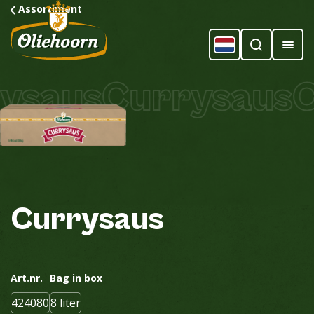
Assortiment
saus
Currysaus
C
Currysaus
Art.nr.
Bag in box
424080
8 liter