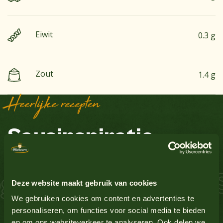
Eiwit
0.3 g
Zout
1.4 g
Heerlijke recepten
Bekijk alle producten
Sausinspiratie
Aardnoten
Nee
Ei
Nee
 Zalm Schnitzel S
Bekijk alle producten
Deze website maakt gebruik van cookies
Glutenbevattende granen
Nee
We gebruiken cookies om content en advertenties te
personaliseren, om functies voor social media te bieden
en om ons websiteverkeer te analyseren. Ook delen we