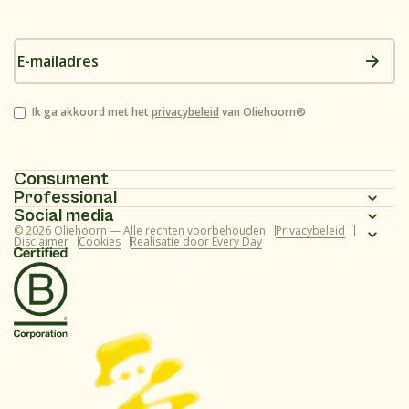
E-
mailadres
Instemming
Ik ga akkoord met het
privacybeleid
van Oliehoorn®
Consument
Professional
Homepagina
Social media
Homepagina
© 2026 Oliehoorn — Alle rechten voorbehouden
Privacybeleid
Assortiment
Instagram
Disclaimer
Cookies
Realisatie door Every Day
Assortiment
Recepten
Facebook
Recepten
Over ons
Youtube
Over ons
Veelgestelde vragen (consument)
TikTok
Veelgestelde vragen (professional)
Contact
LinkedIn
Contact