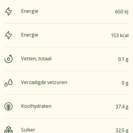
Energie
650 kJ
Energie
153 kcal
Vetten, totaal
0.1 g
Verzadigde vetzuren
0 g
Koolhydraten
37.4 g
Suiker
32.5 g