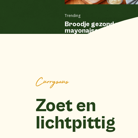
Trending
Broodje gezond met
mayonaise
Currysaus
Zoet en
lichtpittig