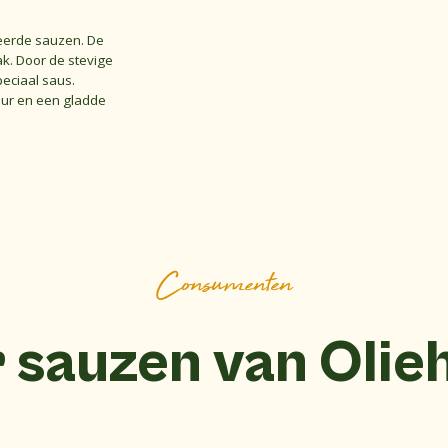
Bekijk alle producten
eerde sauzen. De
aak. Door de stevige
peciaal saus.
eur en een gladde
Consumenten
 sauzen van Olie