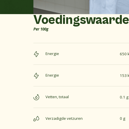
Voedingswaard
Per 100g
Energie
650 k
Energie
153 k
Vetten, totaal
0.1 g
Verzadigde vetzuren
0 g