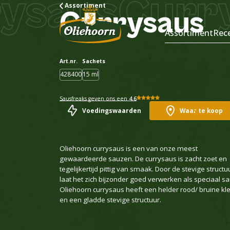
aus
Currys
Assortiment
Currysaus
Assortiment
Rec
Art.nr.
Sachets
428400
15 ml
Sausfreaks geven ons een
4.6
Voedingswaarden
Waar te koop
Oliehoorn currysaus is een van onze meest
gewaardeerde sauzen. De currysaus is zacht zoet en
tegelijkertijd pittig van smaak. Door de stevige structu
laat het zich bijzonder goed verwerken als speciaal sa
Oliehoorn currysaus heeft een helder rood/ bruine kl
en een gladde stevige structuur.