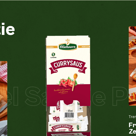
ie
Aardnoten
Nee
Bekijk alle producten
 Salade Piz
Ei
Nee
Glutenbevattende granen
Nee
Bekijk alle producten
Tre
Lupine
Nee
Fr
Ze
Melk
Nee
Bekijk alle producten