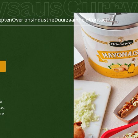
aus
Currysa
epten
Over ons
Industrie
Duurzaamheid
Contact
ur
us.
eur