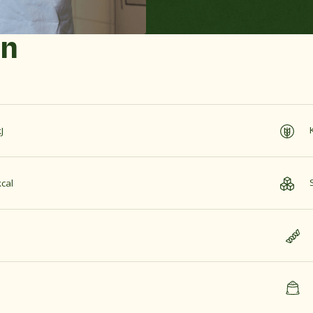
en
J
cal