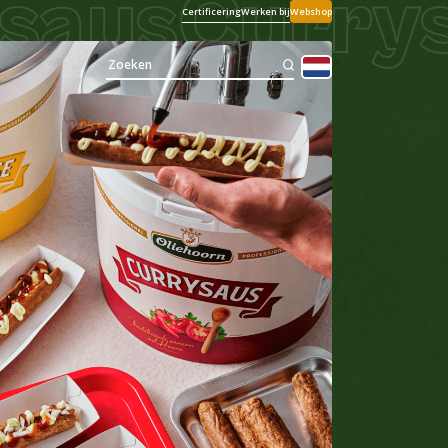
us
Currysa
Certificering
Werken bij
Webshop