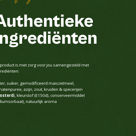
Authentieke
ingrediënten
t product is met zorg voor jou samengesteld met
grediënten:
ter, suiker, gemodificeerd maiszetmeel,
atenpuree, azijn, zout, kruiden & specerijen
osterd
), kleurstof (E150d), conserveermiddel
aliumsorbaat), natuurlijk aroma