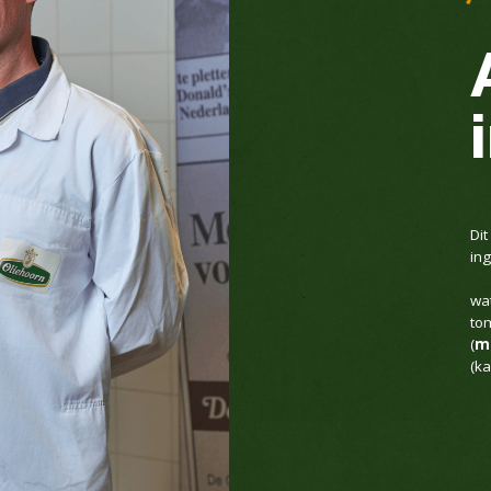
Di
in
wa
tom
(
m
(k