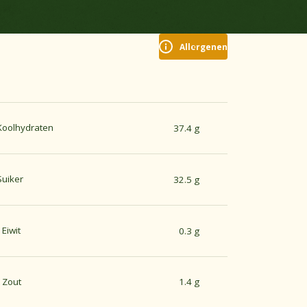
Allergenen
Koolhydraten
37.4 g
Suiker
32.5 g
Eiwit
0.3 g
Zout
1.4 g