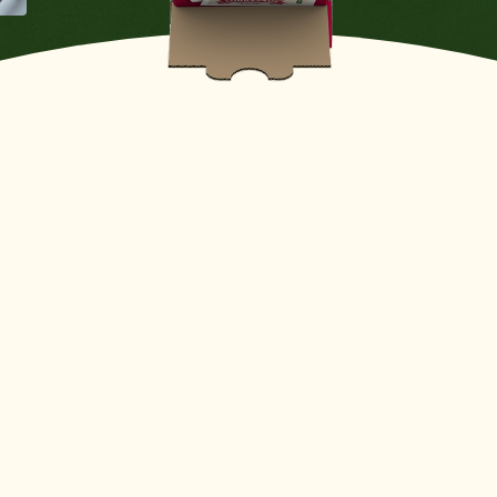
Mosterd
Ja
Bekijk alle producten
Noten
Nee
Schaaldieren
Nee
Bekijk alle producten
Selderij
Nee
Sesamzaad
Nee
Bekijk alle producten
Soja
Nee
Vis
Nee
Bekijk alle producten
Weekdieren
Nee
Sulfaatdioxide
Nee
Bekijk alle producten