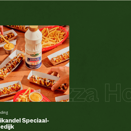
za
Pizza Hot
nding
ikandel Speciaal-
edijk