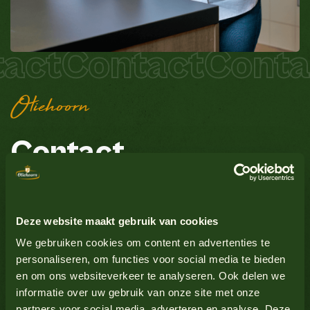
act
Contact
Conta
Oliehoorn
Contact
Heb je een sensausionele vraag, klacht of opmerking?
Deze website maakt gebruik van cookies
Wij staan voor je klaar!
We gebruiken cookies om content en advertenties te
Vul één van de contactformulieren in of lees onze
personaliseren, om functies voor social media te bieden
veelgestelde vragen
. Toch liever direct telefonisch
en om ons websiteverkeer te analyseren. Ook delen we
contact? Uiteraard is dat ook mogelijk:
+31 (0)88 244
informatie over uw gebruik van onze site met onze
partners voor social media, adverteren en analyse. Deze