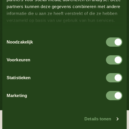
1200
.
partners kunnen deze gegevens combineren met andere
informatie die u aan ze heeft verstrekt of die ze hebben
verzameld op basis van uw gebruik van hun services.
Vraag of opmerking
Toestemmingsselectie
Noodzakelijk
Veelgestelde vragen
Voorkeuren
Klachtenformulier
Statistieken
Marketing
Bezoekadres
Details tonen