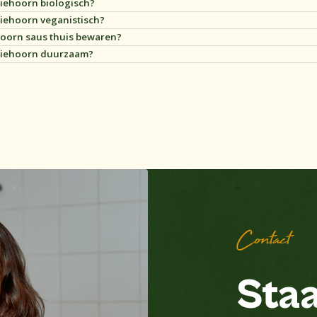
liehoorn biologisch?
liehoorn veganistisch?
hoorn saus thuis bewaren?
Oliehoorn duurzaam?
Contact
Staa