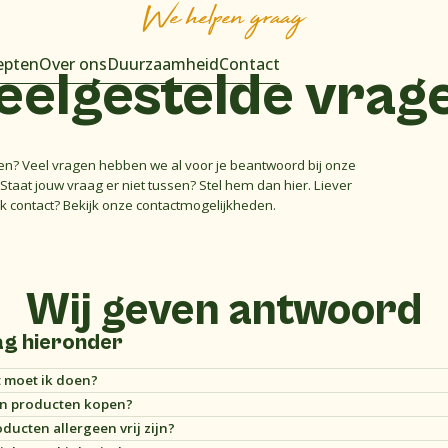
We helpen graag
epten
Over ons
Duurzaamheid
Contact
eelgestelde
vrag
en? Veel vragen hebben we al voor je beantwoord bij onze
Staat jouw vraag er niet tussen? Stel hem dan hier. Liever
jk contact? Bekijk onze contactmogelijkheden.
Wij geven antwoord
ag hieronder
t moet ik doen?
rn producten kopen?
oorn sauzen zijn in diverse supermarkten te verkrijgen. Wil je weten waar
ducten allergeen vrij zijn?