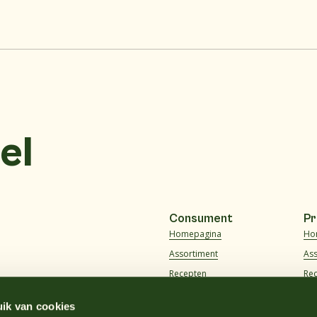
el
Consument
Pr
Homepagina
Ho
Assortiment
As
Recepten
Re
Over ons
Ov
ik van cookies
Veelgestelde vragen
Vee