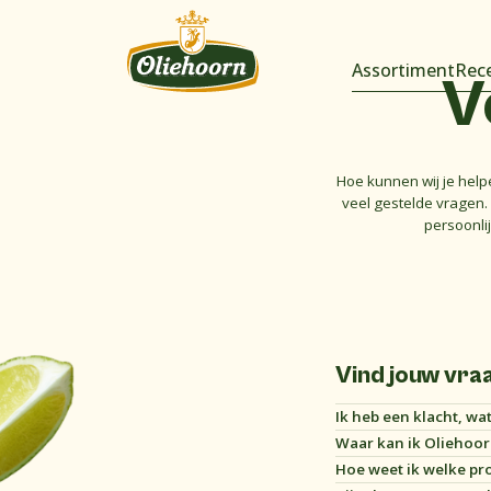
Assortiment
Rec
V
Hoe kunnen wij je help
veel gestelde vragen. 
persoonli
Vind jouw vra
Ik heb een klacht, wa
Waar kan ik Oliehoo
De ambachtelijke Olieh
Hoe weet ik welke pro
onderstaande button.