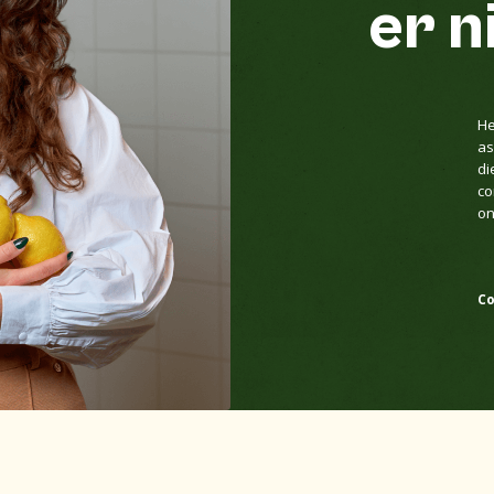
er n
He
as
di
co
on
C