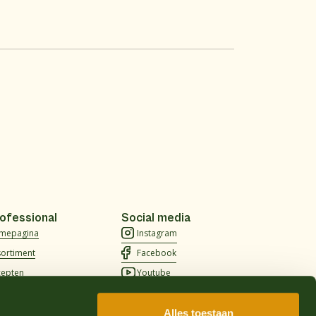
ofessional
Social media
mepagina
Instagram
sortiment
Facebook
cepten
Youtube
er ons
TikTok
lgestelde vragen
LinkedIn
Alles toestaan