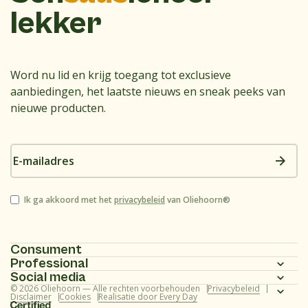
lekker
Word nu lid en krijg toegang tot exclusieve
aanbiedingen, het laatste nieuws en sneak peeks van
nieuwe producten.
E-
mailadres
Instemming
Ik ga akkoord met het
privacybeleid
van Oliehoorn®
Consument
Professional
Homepagina
Social media
Homepagina
© 2026 Oliehoorn — Alle rechten voorbehouden
Privacybeleid
Assortiment
Instagram
Disclaimer
Cookies
Realisatie door Every Day