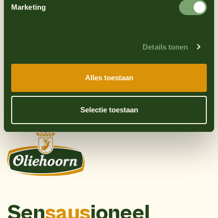
Coop
Boon’s markt
Marketing
Details tonen
Alles toestaan
Nettorama
Selectie toestaan
Sen
saus
ioneel