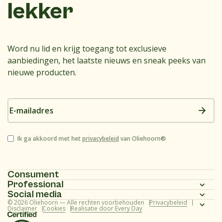
lekker
Word nu lid en krijg toegang tot exclusieve
aanbiedingen, het laatste nieuws en sneak peeks van
nieuwe producten.
E-
mailadres
Instemming
Ik ga akkoord met het
privacybeleid
van Oliehoorn®
Consument
Professional
Homepagina
Social media
Homepagina
© 2026 Oliehoorn — Alle rechten voorbehouden
Privacybeleid
Assortiment
Instagram
Disclaimer
Cookies
Realisatie door Every Day
Assortiment