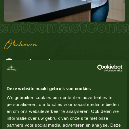
act
Contact
Conta
Oliehoorn
Contact
Do you have a sensausional question, complaint or
Deze website maakt gebruik van cookies
comment? We are at your service!
We gebruiken cookies om content en advertenties te
personaliseren, om functies voor social media te bieden
Fill out one of the contact forms or read our
frequently
en om ons websiteverkeer te analyseren. Ook delen we
asked questions
. Do you prefer direct telephone
informatie over uw gebruik van onze site met onze
contact? Of course that is also possible:
+31 (0)88 244
partners voor social media, adverteren en analyse. Deze