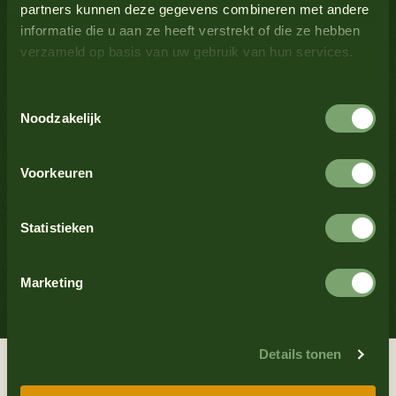
1200
.
partners kunnen deze gegevens combineren met andere
informatie die u aan ze heeft verstrekt of die ze hebben
verzameld op basis van uw gebruik van hun services.
Question or comment
Toestemmingsselectie
Noodzakelijk
Frequently Asked Questions
Voorkeuren
Statistieken
Complaint form
Marketing
Visiting address
Details tonen