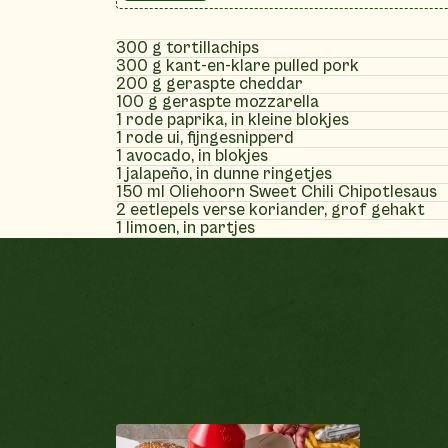
300 g tortillachips
300 g kant-en-klare pulled pork
200 g geraspte cheddar
100 g geraspte mozzarella
1 rode paprika, in kleine blokjes
1 rode ui, fijngesnipperd
1 avocado, in blokjes
1 jalapeño, in dunne ringetjes
150 ml Oliehoorn Sweet Chili Chipotlesaus
2 eetlepels verse koriander, grof gehakt
1 limoen, in partjes