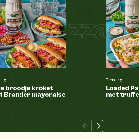
zza
Pizza Ho
ing
Trending
e broodje kroket
Loaded Pa
t Brander mayonaise
met truff
en kipspie