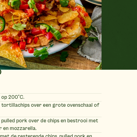
)
 op 200°C.
e tortillachips over een grote ovenschaal of
e pulled pork over de chips en bestrooi met
r en mozzarella.
met de resterende chips, pulled pork en