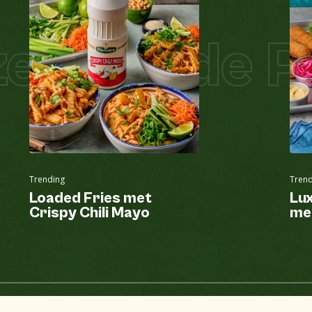
l Salade Pi
Trending
Trend
Loaded Fries met
Lux
Crispy Chili Mayo
me