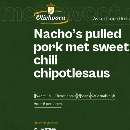
met sweet ch
Recepten
Assortiment
Rec
Nacho’s
pulled
pork
met
sweet
chili
chipotlesaus
Sweet Chili-Chipotlesaus
Snack
Gemakkelijk
Voor 6 personen
Delen of printen