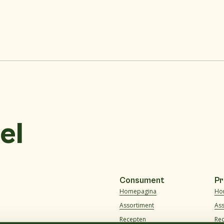
el
Consument
Pr
Homepagina
Ho
Assortiment
As
Recepten
Re