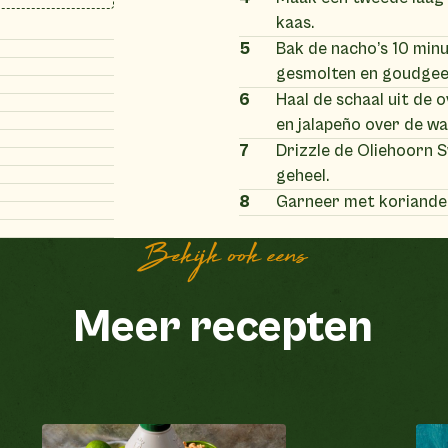
kaas.
5
Bak de nacho’s 10 minu
gesmolten en goudgeel
6
Haal de schaal uit de 
en jalapeño over de w
7
Drizzle de Oliehoorn S
geheel.
8
Garneer met koriander
Bekijk ook eens
Meer recepten