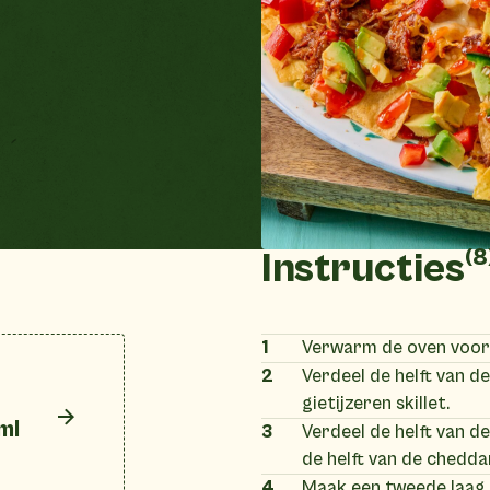
(8
Instructies
1
Verwarm de oven voor
2
Verdeel de helft van d
gietijzeren skillet.
ml
3
Verdeel de helft van d
de helft van de chedda
4
Maak een tweede laag 