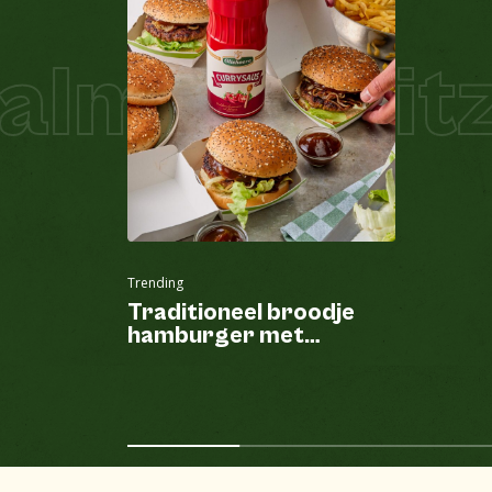
lm Schnitze
Trending
Traditioneel broodje
hamburger met
currysaus