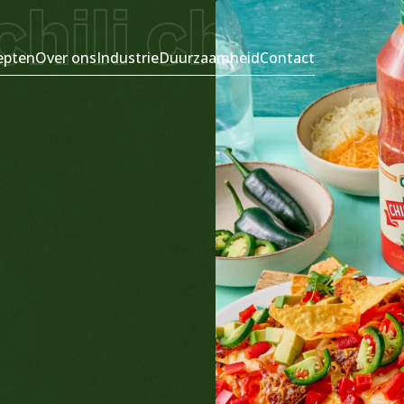
ili chipotl
epten
Over ons
Industrie
Duurzaamheid
Contact