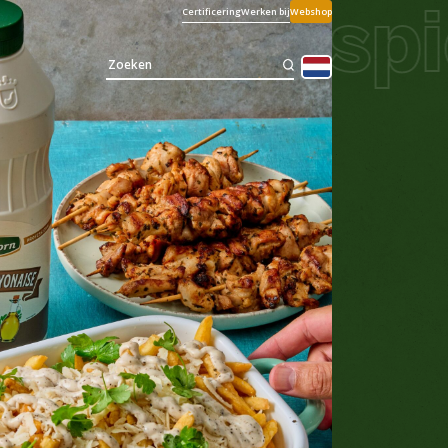
 en kipspie
Certificering
Werken bij
Webshop