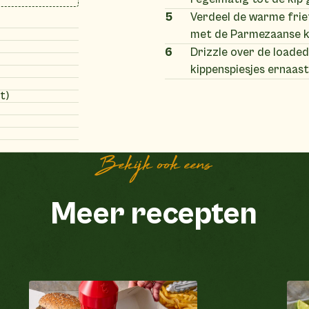
5
Verdeel de warme frie
met de Parmezaanse ka
6
Drizzle over de loaded
kippenspiesjes ernaast
t)
Bekijk ook eens
Meer recepten