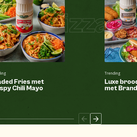
zza
Pizza Ho
ing
Trending
aded Fries met
Luxe broo
spy Chili Mayo
met Brand