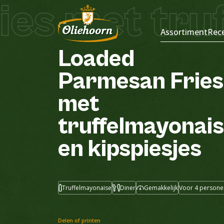
s met truff
Recepten
Assortiment
Rec
Loaded
Parmesan
Fries
met
truffelmayonai
en
kipspiesjes
Truffelmayonaise
Diner
Gemakkelijk
Voor 4 persone
Delen of printen