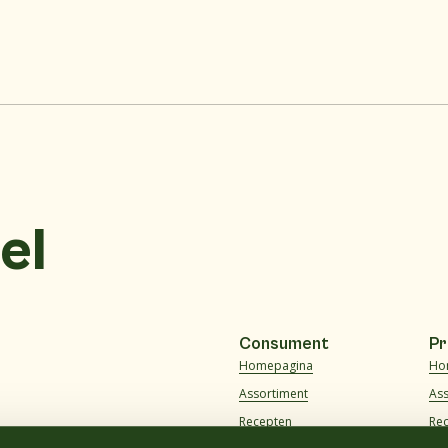
el
Consument
Pr
Homepagina
Ho
Assortiment
As
Recepten
Re