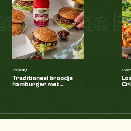
l Salade Pi
Trending
Trend
Traditioneel broodje
Lo
hamburger met
Cri
currysaus