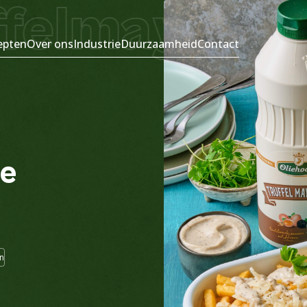
elmayonaise
epten
Over ons
Industrie
Duurzaamheid
Contact
se
n