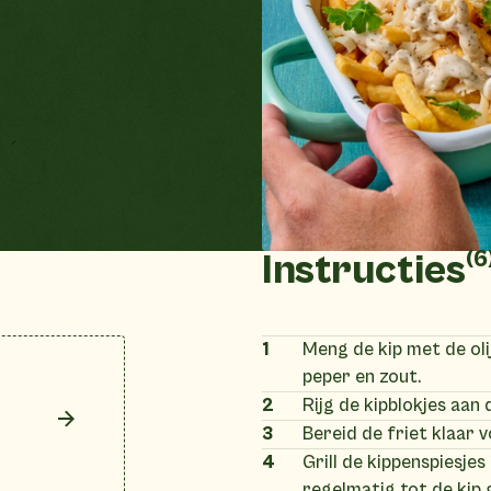
(6
Instructies
1
Meng de kip met de olij
peper en zout.
2
Rijg de kipblokjes aan 
3
Bereid de friet klaar 
4
Grill de kippenspiesjes
regelmatig tot de kip g