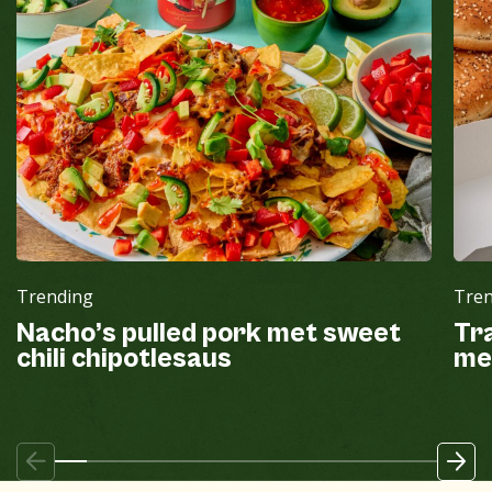
Trending
Tre
Nacho’s pulled pork met sweet
Tr
chili chipotlesaus
me