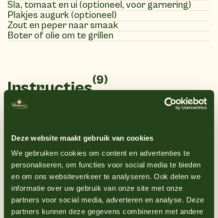
Sla, tomaat en ui (optioneel, voor garnering)
Plakjes augurk (optioneel)
Zout en peper naar smaak
Boter of olie om te grillen
(9)
Instructies
1
Verhit een grillpan of barbecue op
middelhoog vuur.
Deze website maakt gebruik van cookies
2
Bestrooi de kipfiletburgers met zout en
We gebruiken cookies om content en advertenties te
peper naar smaak.
personaliseren, om functies voor social media te bieden
en om ons websiteverkeer te analyseren. Ook delen we
3
Gril de kipfiletburgers ongeveer 4-5
informatie over uw gebruik van onze site met onze
minuten aan elke kant, of totdat ze volledig
partners voor social media, adverteren en analyse. Deze
gaar zijn en geen roze vlees meer hebben
partners kunnen deze gegevens combineren met andere