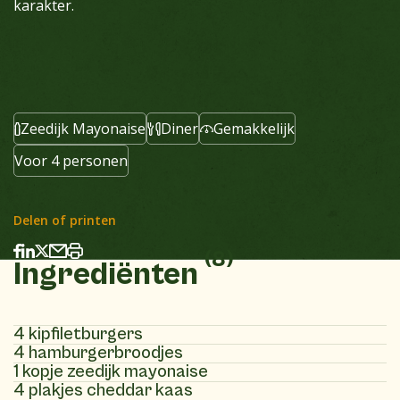
karakter.
Zeedijk Mayonaise
Diner
Gemakkelijk
Voor 4 personen
Delen of printen
(8)
Ingrediënten
4 kipfiletburgers
4 hamburgerbroodjes
1 kopje zeedijk mayonaise
4 plakjes cheddar kaas