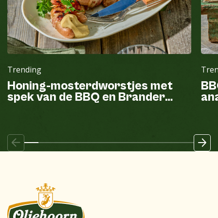
Trending
Tre
Honing-mosterdworstjes met
BB
spek van de BBQ en Brander
ana
mayonaise