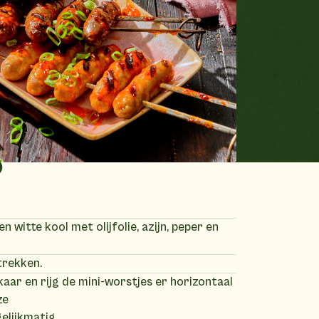
)
n witte kool met olijfolie, azijn, peper en
trekken.
kaar en rijg de mini-worstjes er horizontaal
ze
gelijkmatig.