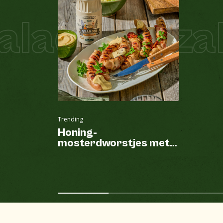
lade Pizza
P
Trending
Honing-
mosterdworstjes met
spek van de BBQ en
Brander mayonaise