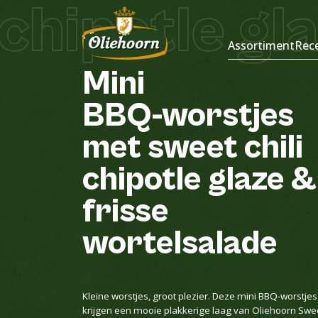
hipotle gla
Recepten
Assortiment
Rec
Mini
BBQ-worstjes
met
sweet
chili
chipotle
glaze
&
frisse
wortelsalade
Kleine worstjes, groot plezier. Deze mini BBQ-worstjes
krijgen een mooie plakkerige laag van Oliehoorn Swe