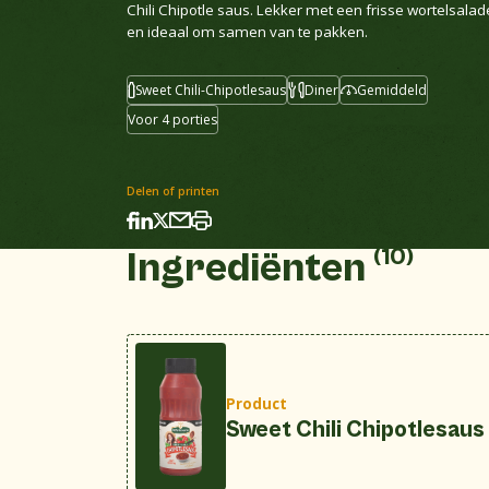
Chili Chipotle saus. Lekker met een frisse wortelsalad
en ideaal om samen van te pakken.
Sweet Chili-Chipotlesaus
Diner
Gemiddeld
Voor 4 porties
Delen of printen
(10)
Ingrediënten
Product
Sweet Chili Chipotlesaus