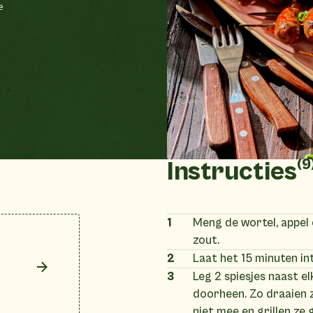
e
(9
Instructies
1
Meng de wortel, appel e
zout.
2
Laat het 15 minuten in
3
Leg 2 spiesjes naast el
doorheen. Zo draaien 
niet mee en grillen ze 