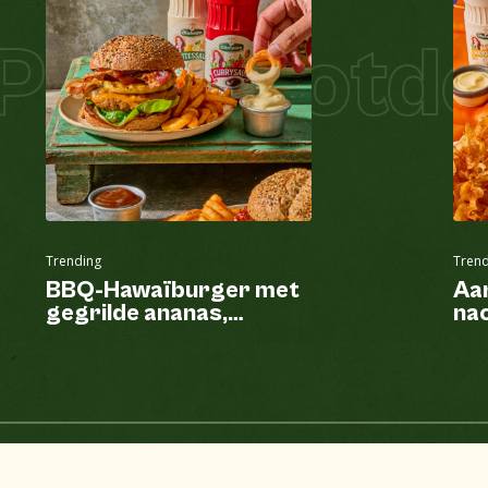
izza Hotdog
Trending
Trend
BBQ-Hawaïburger met
Aa
gegrilde ananas,
nac
krulfriet en fritessaus
va