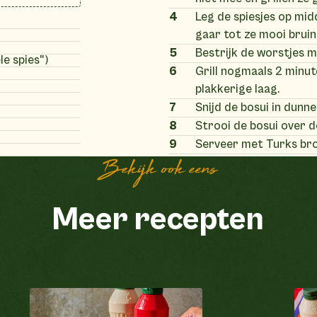
4
Leg de spiesjes op mid
gaar tot ze mooi bruin 
5
Bestrijk de worstjes m
le spies")
6
Grill nogmaals 2 minut
plakkerige laag.
7
Snijd de bosui in dunne
8
Strooi de bosui over d
9
Serveer met Turks bro
Bekijk ook eens
Meer recepten