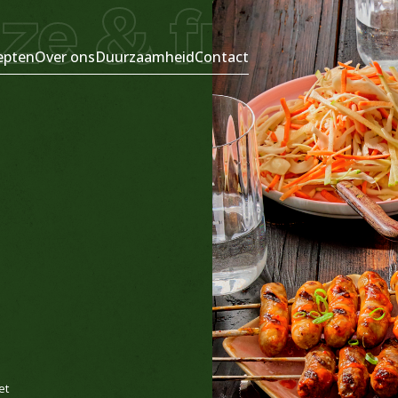
ze & frisse 
epten
Over ons
Duurzaamheid
Contact
et