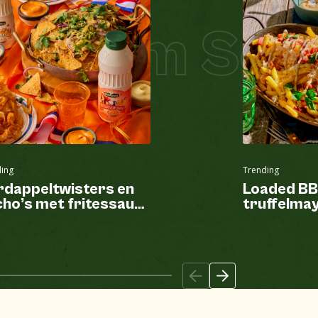
 Zalm Schni
ing
Trending
rdappeltwisters en
Loaded BB
ho’s met fritessaus
truffelma
n Oranje