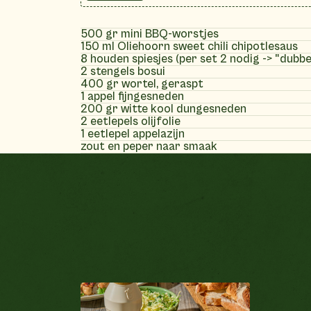
500 gr mini BBQ-worstjes
150 ml Oliehoorn sweet chili chipotlesaus
8 houden spiesjes (per set 2 nodig -> "dubbe
2 stengels bosui
400 gr wortel, geraspt
1 appel fijngesneden
200 gr witte kool dungesneden
2 eetlepels olijfolie
1 eetlepel appelazijn
zout en peper naar smaak