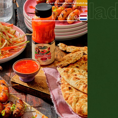
wortelsalad
Waar te koop
Werken bij
Webshop