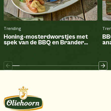
Trending
Tre
Honing-mosterdworstjes met
BB
spek van de BBQ en Brander
ana
mayonaise