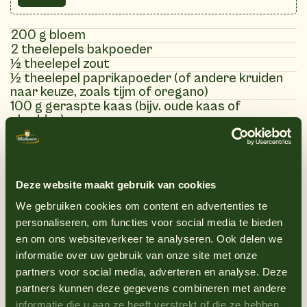
200 g bloem
2 theelepels bakpoeder
½ theelepel zout
½ theelepel paprikapoeder (of andere kruiden
naar keuze, zoals tijm of oregano)
100 g geraspte kaas (bijv. oude kaas of
cheddar)
1 ei
100 ml melk
80 g Oliehoorn mayonaise
50 g gesmolten boter
Deze website maakt gebruik van cookies
We gebruiken cookies om content en advertenties te
personaliseren, om functies voor social media te bieden
(6)
en om ons websiteverkeer te analyseren. Ook delen we
Instructies
informatie over uw gebruik van onze site met onze
partners voor social media, adverteren en analyse. Deze
partners kunnen deze gegevens combineren met andere
1
Verwarm de oven voor op 180°C en plaats
informatie die u aan ze heeft verstrekt of die ze hebben