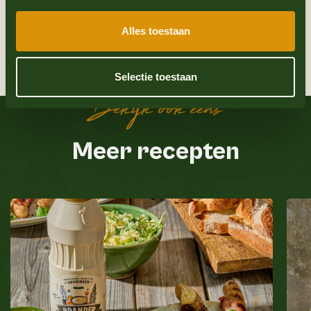
7
Besmeer de bagel royaal met de Oliehoorn
hamburgersaus.
Alles toestaan
8
Leg vervolgens de crispy kip, sla, tomaat,
augurk erop en top af met een klein beetje
Selectie toestaan
mayo op de bovenkant.
Bekijk ook eens
Meer recepten