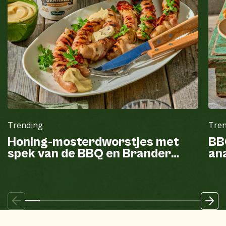
Trending
Tre
Honing-mosterdworstjes met
BB
spek van de BBQ en Brander
ana
mayonaise