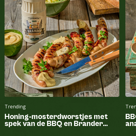
Trending
Tre
Honing-mosterdworstjes met
BB
spek van de BBQ en Brander
ana
mayonaise