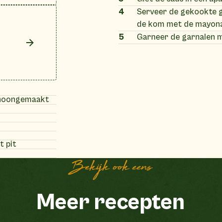
4
Serveer de gekookte g
de kom met de mayonai
5
Garneer de garnalen m
choongemaakt
t pit
Bekijk ook eens
Meer recepten