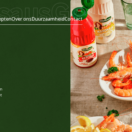
saus
Gekookt
epten
Over ons
Duurzaamheid
Contact
jn
t