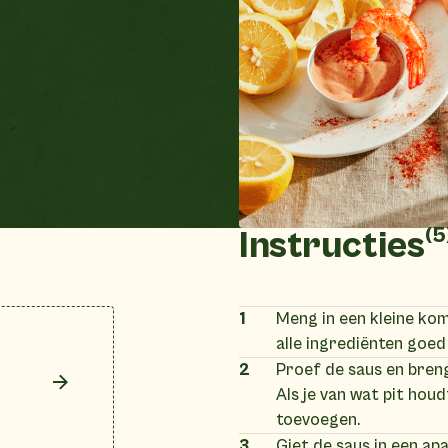
(5
Instructies
1
Meng in een kleine ko
alle ingrediënten goed
2
Proef de saus en bren
Als je van wat pit hou
toevoegen.
3
Giet de saus in een ap