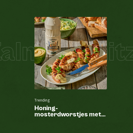
lm Schnitze
Trending
Honing-
mosterdworstjes met
spek van de BBQ en
Brander mayonaise