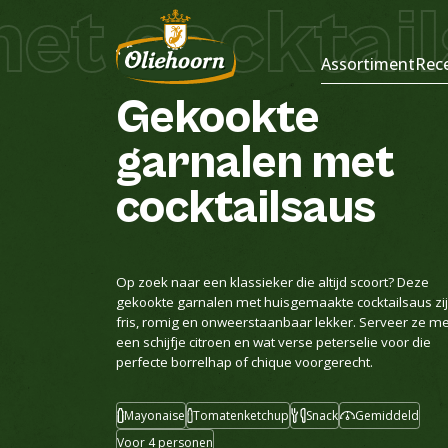
t cocktail
Recepten
Assortiment
Rec
Gekookte
garnalen
met
cocktailsaus
Op zoek naar een klassieker die altijd scoort? Deze
gekookte garnalen met huisgemaakte cocktailsaus zi
fris, romig en onweerstaanbaar lekker. Serveer ze me
een schijfje citroen en wat verse peterselie voor die
perfecte borrelhap of chique voorgerecht.
Mayonaise
Tomatenketchup
Snack
Gemiddeld
Voor 4 personen