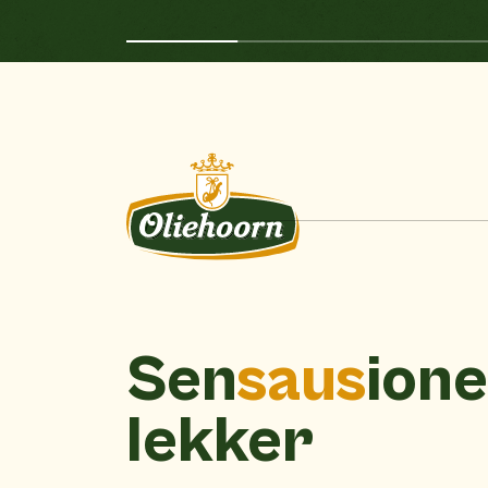
Sen
saus
ione
lekker