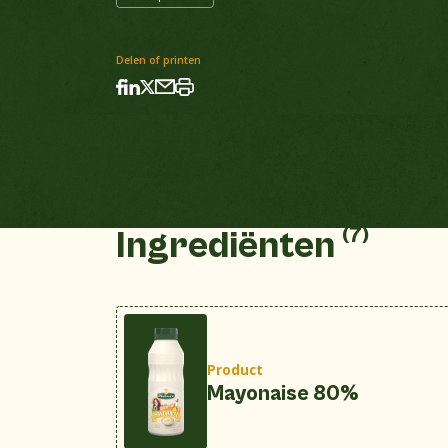
Delen of printen
(7)
Ingrediënten
Product
Mayonaise 80%