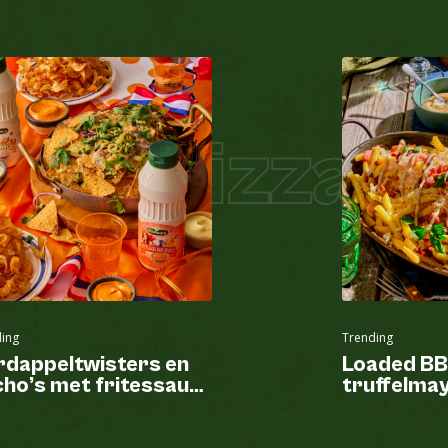
zza
Pizza Ho
ing
Trending
rdappeltwisters en
Loaded BB
ho’s met fritessaus
truffelma
n Oranje