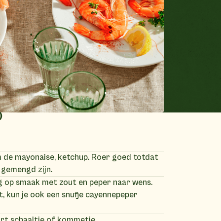
)
m de mayonaise, ketchup. Roer goed totdat
 gemengd zijn.
g op smaak met zout en peper naar wens.
dt, kun je ook een snufje cayennepeper
art schaaltje of kommetje.