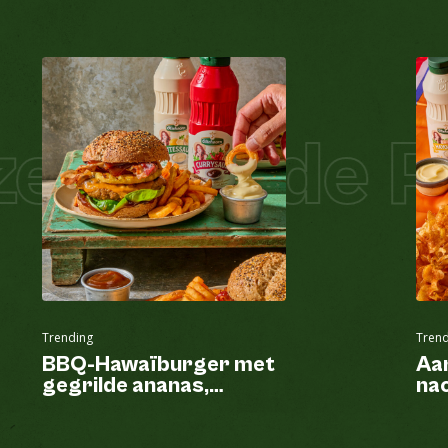
l Salade Pi
Trending
Trend
BBQ-Hawaïburger met
Aa
gegrilde ananas,
nac
krulfriet en fritessaus
va