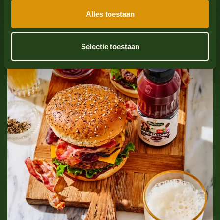
glazuur
Alles toestaan
Weekdieren
Nee
Selectie toestaan
Sulfaatdioxide
Nee