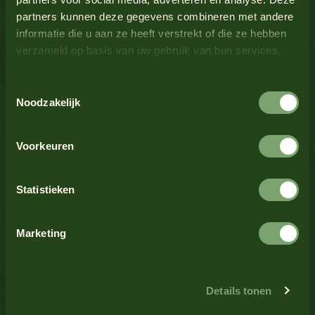
Melk
Nee
partners kunnen deze gegevens combineren met andere
Bekijk alle producten
informatie die u aan ze heeft verstrekt of die ze hebben
verzameld op basis van uw gebruik van hun services.
Mosterd
Nee
Toestemmingsselectie
Bekijk alle producten
Noten
Nee
Noodzakelijk
Schaaldieren
Nee
Voorkeuren
Bekijk alle producten
Selderij
Nee
Statistieken
Sesamzaad
Nee
Marketing
Bekijk alle producten
Soja
Nee
Trending
Details tonen
Gegrilde vleesspiesjes met Ketchup
Vis
Nee