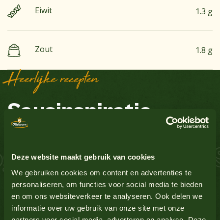
Eiwit
1.3 g
Zout
1.8 g
Heerlijke recepten
Sausinspiratie
Aardnoten
Nee
Ei
Nee
 Zalm Schnitzel S
Deze website maakt gebruik van cookies
Glutenbevattende granen
Nee
We gebruiken cookies om content en advertenties te
personaliseren, om functies voor social media te bieden
en om ons websiteverkeer te analyseren. Ook delen we
Lupine
Nee
informatie over uw gebruik van onze site met onze
partners voor social media, adverteren en analyse. Deze