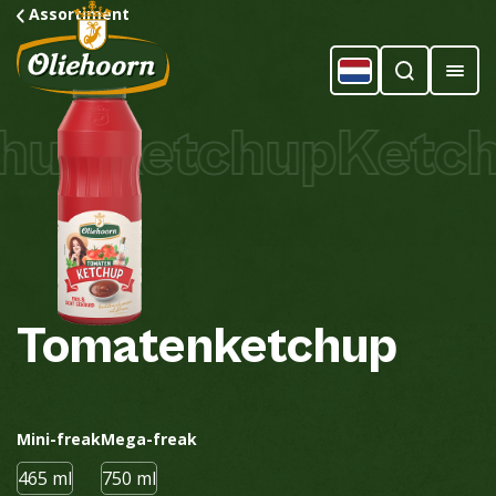
Assortiment
hup
Ketchup
Ketch
Tomatenketchup
Mini-freak
Mega-freak
465 ml
750 ml