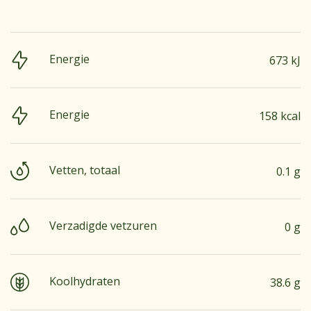
Energie
673 kJ
Energie
158 kcal
Vetten, totaal
0.1 g
Verzadigde vetzuren
0 g
Koolhydraten
38.6 g