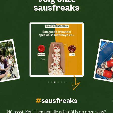
sausfreaks
#
sausfreaks
Hé pssst. Ken jij iemand die echt dól is op onze saus?