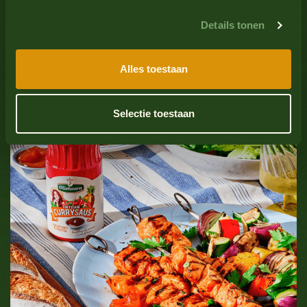
Soja
Nee
Details tonen
Trending
Vis
Nee
Krokante kipsnack met Currysaus
Zoetzuur
Alles toestaan
Weekdieren
Nee
Selectie toestaan
Sulfaatdioxide
Nee