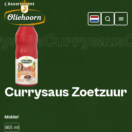
Assortiment
saus
Currysaus
C
Currysaus
Zoetzuur
Middel
465 ml