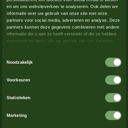
en om ons websiteverkeer te analyseren. Ook delen we
Lupine
Nee
informatie over uw gebruik van onze site met onze
partners voor social media, adverteren en analyse. Deze
Melk
Nee
partners kunnen deze gegevens combineren met andere
informatie die u aan ze heeft verstrekt of die ze hebben
verzameld op basis van uw gebruik van hun services.
Mosterd
Ja
Toestemmingsselectie
Noten
Nee
Noodzakelijk
Bekijk alle producten
Schaaldieren
Nee
Voorkeuren
Selderij
Nee
Statistieken
Sesamzaad
Nee
Marketing