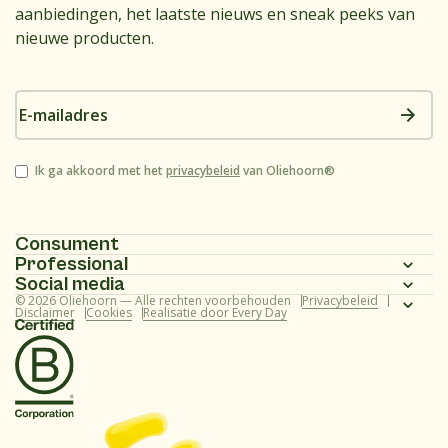
aanbiedingen, het laatste nieuws en sneak peeks van
nieuwe producten.
E-
mailadres
Instemming
Ik ga akkoord met het
privacybeleid
van Oliehoorn®
Consument
Professional
Homepagina
Social media
Homepagina
© 2026 Oliehoorn — Alle rechten voorbehouden
Privacybeleid
Assortiment
Instagram
Disclaimer
Cookies
Realisatie door Every Day
Assortiment
Recepten
Facebook
Recepten
Over ons
Youtube
Over ons
Veelgestelde vragen (consument)
TikTok
Veelgestelde vragen (professional)