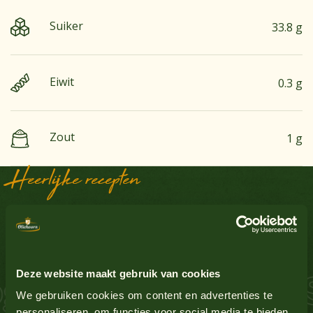
Suiker
33.8 g
Eiwit
0.3 g
Zout
1 g
Heerlijke recepten
Aardnoten
Nee
Sausinspiratie
Ei
Nee
Deze website maakt gebruik van cookies
 Zalm Schnitzel S
Glutenbevattende granen
Nee
We gebruiken cookies om content en advertenties te
personaliseren, om functies voor social media te bieden