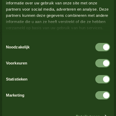
informatie over uw gebruik van onze site met onze
partners voor social media, adverteren en analyse. Deze
Melk
Nee
partners kunnen deze gegevens combineren met andere
Bekijk alle producten
informatie die u aan ze heeft verstrekt of die ze hebben
verzameld op basis van uw gebruik van hun services.
Mosterd
Ja
Toestemmingsselectie
Bekijk alle producten
Noten
Nee
Noodzakelijk
Schaaldieren
Nee
Voorkeuren
Bekijk alle producten
Selderij
Nee
Statistieken
Sesamzaad
Nee
Marketing
Bekijk alle producten
Soja
Nee
Trending