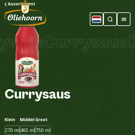
Assortiment
saus
Currysaus
Cu
Currysaus
Klein
Middel
Groot
270 ml
465 ml
750 ml