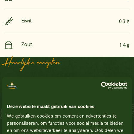
Eiwit
0.3 g
Zout
1.4 g
Heerlijke recepten
Sausinspiratie
Aardnoten
Nee
Ei
Nee
 Zalm Schnitzel S
Deze website maakt gebruik van cookies
Glutenbevattende granen
Nee
We gebruiken cookies om content en advertenties te
Bekijk alle producten
personaliseren, om functies voor social media te bieden
en om ons websiteverkeer te analyseren. Ook delen we
Lupine
Nee