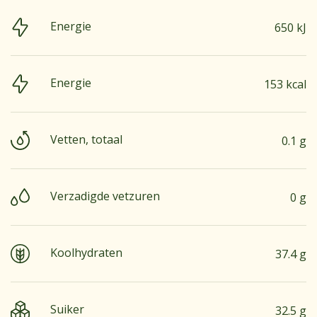
Energie
650 kJ
Energie
153 kcal
Vetten, totaal
0.1 g
Verzadigde vetzuren
0 g
Koolhydraten
37.4 g
Suiker
32.5 g