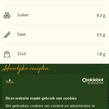
Suiker
8.3 g
Eiwit
0.5 g
Zout
1.8 g
Heerlijke recepten
Aardnoten
Nee
Sausinspiratie
Ei
Ja
Deze website maakt gebruik van cookies
 Zalm Schnitzel S
Glutenbevattende granen
Ja
We gebruiken cookies om content en advertenties te
Bekijk alle producten