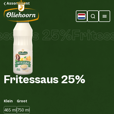
Assortiment
ssaus 25%
Frites
Fritessaus
25%
Klein
Groot
465 ml
750 ml