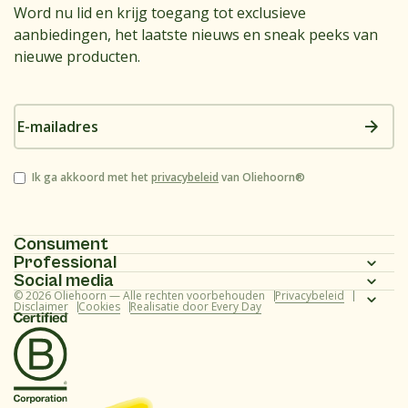
Word nu lid en krijg toegang tot exclusieve
aanbiedingen, het laatste nieuws en sneak peeks van
nieuwe producten.
E-
mailadres
Instemming
Ik ga akkoord met het
privacybeleid
van Oliehoorn®
Consument
Professional
Homepagina
Social media
Homepagina
© 2026 Oliehoorn — Alle rechten voorbehouden
Privacybeleid
Assortiment
Instagram
Disclaimer
Cookies
Realisatie door Every Day
Assortiment
Recepten
Facebook
Recepten
Over ons
Youtube
Over ons