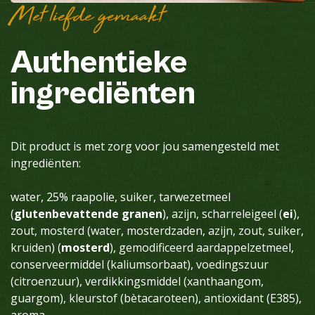
Met liefde gemaakt
Authentieke
ingrediënten
Dit product is met zorg voor jou samengesteld met
ingrediënten:
water, 25% raapolie, suiker, tarwezetmeel
(
glutenbevattende granen
), azijn, scharreleigeel (
ei
),
zout, mosterd (water, mosterdzaden, azijn, zout, suiker,
kruiden) (
mosterd
), gemodificeerd aardappelzetmeel,
conserveermiddel (kaliumsorbaat), voedingszuur
(citroenzuur), verdikkingsmiddel (xanthaangom,
guargom), kleurstof (bètacaroteen), antioxidant (E385),
aroma