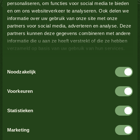
personaliseren, om functies voor social media te bieden
en om ons websiteverkeer te analyseren. Ook delen we
Lupine
Nee
informatie over uw gebruik van onze site met onze
partners voor social media, adverteren en analyse. Deze
Melk
Nee
partners kunnen deze gegevens combineren met andere
Bekijk alle producten
informatie die u aan ze heeft verstrekt of die ze hebben
verzameld op basis van uw gebruik van hun services.
Mosterd
Ja
Toestemmingsselectie
Bekijk alle producten
Noten
Nee
Noodzakelijk
Schaaldieren
Nee
Voorkeuren
Bekijk alle producten
Selderij
Nee
Statistieken
Sesamzaad
Nee
Marketing
Bekijk alle producten