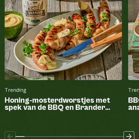
Trending
Tre
Honing-mosterdworstjes met
BB
spek van de BBQ en Brander
ana
mayonaise