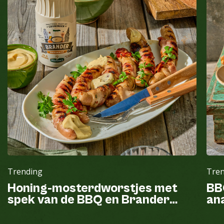
Trending
Tre
Honing-mosterdworstjes met
BB
spek van de BBQ en Brander
ana
mayonaise