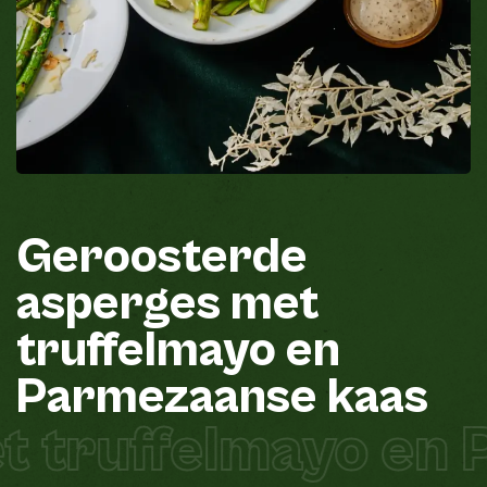
Geroosterde
asperges
met
truffelmayo
en
Parmezaanse
kaas
 truffelmayo en 