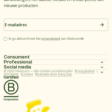
nieuwe producten.
E-
mailadres
Instemming
Ik ga akkoord met het
privacybeleid
van Oliehoorn®
Consument
Professional
Homepagina
Social media
Homepagina
© 2026 Oliehoorn — Alle rechten voorbehouden
Privacybeleid
Assortiment
Instagram
Disclaimer
Cookies
Realisatie door Every Day
Assortiment
Recepten
Facebook
Recepten
Over ons
Youtube
Over ons
Veelgestelde vragen (consument)
TikTok
Veelgestelde vragen (professional)
Contact