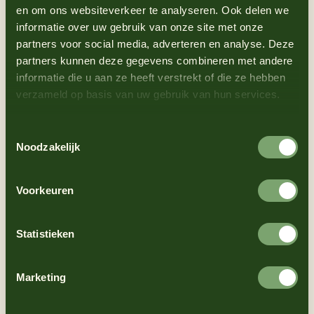
en om ons websiteverkeer te analyseren. Ook delen we
informatie over uw gebruik van onze site met onze
1
Verwarm de oven voor op 200°C.
partners voor social media, adverteren en analyse. Deze
2
Breek de harde uiteinden van de asperges
partners kunnen deze gegevens combineren met andere
informatie die u aan ze heeft verstrekt of die ze hebben
af (ze knappen vanzelf op de juiste plek).
verzameld op basis van uw gebruik van hun services.
3
Leg de asperges op een bakplaat en
besprenkel deze goed met olijfolie, zout en
Toestemmingsselectie
peper.
Noodzakelijk
4
Rooster de asperges in de oven gedurende
10-12 minuten, tot ze gaar en licht
Voorkeuren
gekarameliseerd zijn maar nog steeds een
beetje knapperig. Let erop dat ze niet te
Statistieken
zacht worden.
5
Haal de asperges uit de oven en leg ze op
Marketing
een serveerschaal.