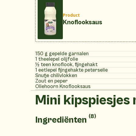
Product
Knoflooksaus
150 g gepelde garnalen
1 theelepel olijfolie
½ teen knoflook, fijngehakt
1 eetlepel fijngehakte peterselie
Snufje chilivlokken
Zout en peper
Oliehoorn Knoflooksaus
Mini kipspiesjes 
(8)
Ingrediënten