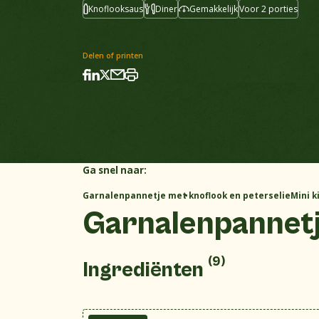
Knoflooksaus
Diner
Gemakkelijk
Voor 2 porties
Delen of printen
Ga snel naar:
Garnalenpannetje met knoflook en peterselie
Mini k
Garnalenpannetj
(9)
Ingrediënten