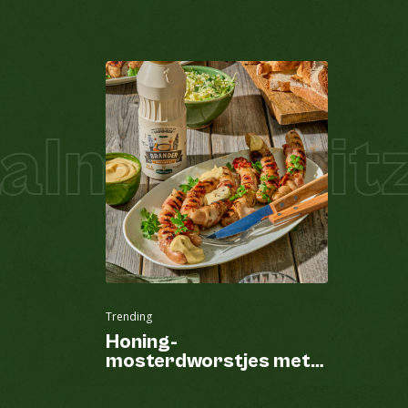
lm Schnitze
Trending
Honing-
mosterdworstjes met
spek van de BBQ en
Brander mayonaise