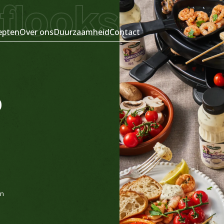
flooksaus o
epten
Over ons
Duurzaamheid
Contact
p
an