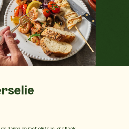
rselie
e garnalen met olijfolie, knoflook,