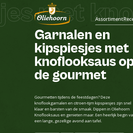
jes met kno
Recepten
Assortiment
Rec
Garnalen
en
kipspiesjes
met
knoflooksaus
o
de
gourmet
Gourmetten tijdens de feestdagen? Deze
knoflookgarnalen en citroen-tijm kipspiesjes zijn snel
klaar en barsten van de smaak. Dippen in Oliehoorn
Knoflooksaus en genieten maar. Een heerlijk begin v
een lange, gezellige avond aan tafel.