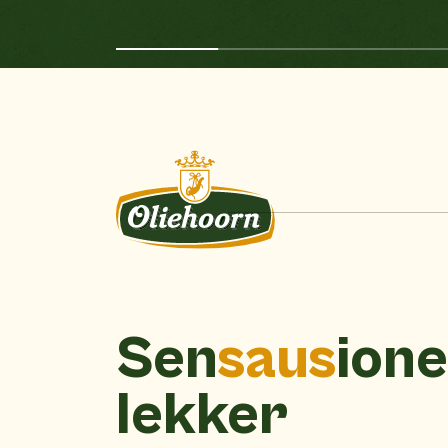
Sen
saus
ione
lekker