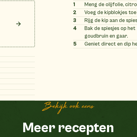
1
Meng de olijfolie, citr
2
Voeg de kipblokjes toe
3
Rijg de kip aan de spies
4
Bak de spiesjes op he
goudbruin en gaar.
5
Geniet direct en dip h
Bekijk ook eens
Meer recepten