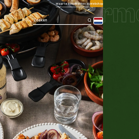
p de gourme
Waar te koop
Werken bij
Webshop