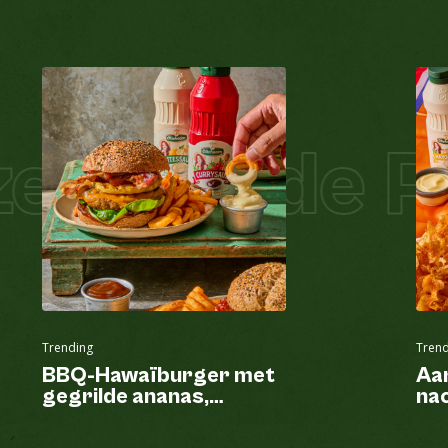
l Salade Pi
Trending
Trend
BBQ-Hawaïburger met
Aa
gegrilde ananas,
nac
krulfriet en fritessaus
va