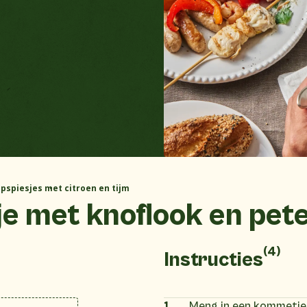
ipspiesjes met citroen en tijm
e met knoflook en pete
(4)
Instructies
1
Meng in een kommetje d