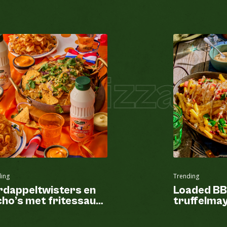
zza
Pizza Ho
ing
Trending
rdappeltwisters en
Loaded BB
ho’s met fritessaus
truffelma
n Oranje