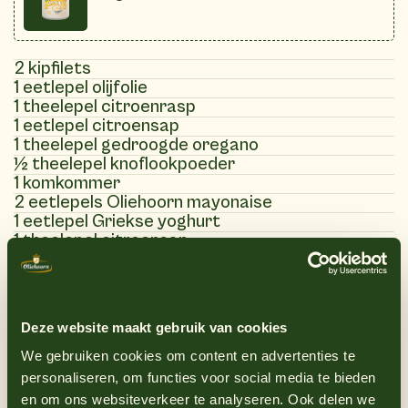
2 kipfilets
1 eetlepel olijfolie
1 theelepel citroenrasp
1 eetlepel citroensap
1 theelepel gedroogde oregano
½ theelepel knoflookpoeder
1 komkommer
2 eetlepels Oliehoorn mayonaise
1 eetlepel Griekse yoghurt
1 theelepel citroensap
1 teentje knoflook fijngehakt
1 eetlepel verse fijngehakte dille
1 eetlepel verse fijngehakte munt
Zout en peper naar smaak
Deze website maakt gebruik van cookies
We gebruiken cookies om content en advertenties te
personaliseren, om functies voor social media te bieden
(7)
en om ons websiteverkeer te analyseren. Ook delen we