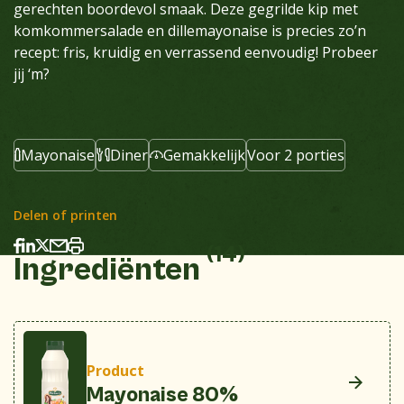
gerechten boordevol smaak. Deze gegrilde kip met
komkommersalade en dillemayonaise is precies zo’n
recept: fris, kruidig en verrassend eenvoudig! Probeer
jij ‘m?
Mayonaise
Diner
Gemakkelijk
Voor 2 porties
Delen of printen
(14)
Ingrediënten
Product
Mayonaise 80%