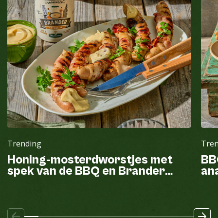
Trending
Tre
Honing-mosterdworstjes met
BB
spek van de BBQ en Brander
ana
mayonaise