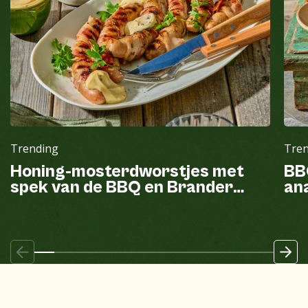
Trending
Tre
Honing-mosterdworstjes met
BB
spek van de BBQ en Brander
ana
mayonaise