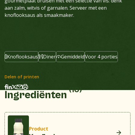
gourmetplaat bruisen met een selectie van vis: denk
aan zalm, witvis of garnalen. Serveer met een
knoflooksaus als smaakmaker.
Knoflooksaus
Diner
Gemiddeld
Voor 4 porties
Delen of printen
(10)
Ingrediënten
Product