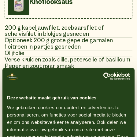
Knoflooksaus
200 g kabeljauwfilet, zeebaarsfilet of
schelvisfilet in blokjes gesneden
Optioneel: 200 g grote gepelde garnalen
1 citroen in partjes gesneden
Olijfolie
Verse kruiden zoals dille, peterselie of basilicum
Peper en zout naar smaak
1 courgette in dunne plakjes gesneden
1 rode paprika in dunne reepjes gesneden
Cherrytomaatjes
Oliehoorn knoflooksaus
Deze website maakt gebruik van cookies
We gebruiken cookies om content en advertenties te
personaliseren, om functies voor social media te bieden
(6)
Instructies
en om ons websiteverkeer te analyseren. Ook delen we
informatie over uw gebruik van onze site met onze
partners voor social media, adverteren en analyse. Deze