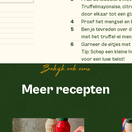
Truffelmayonaise, citr
door elkaar tot een g
4
Proef het mengsel en 
5
Ben je tevreden over d
met het truffel-ei men
6
Garneer de eitjes met 
Tip: Schep een kleine 
voor een luxe twist!
Bekijk ook eens
Meer recepten