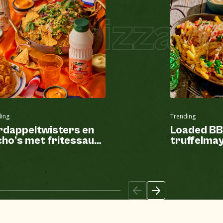
zza
Pizza Ho
ing
Trending
rdappeltwisters en
Loaded BB
ho’s met fritessaus
truffelma
n Oranje