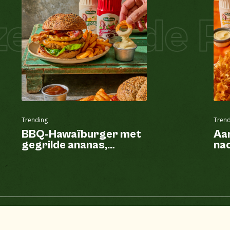
l Salade Pi
Trending
Trend
BBQ-Hawaïburger met
Aa
gegrilde ananas,
nac
krulfriet en fritessaus
va