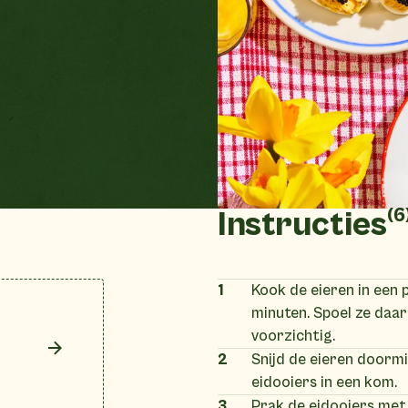
(6
Instructies
1
Kook de eieren in een
minuten. Spoel ze daar
voorzichtig.
2
Snijd de eieren doormi
eidooiers in een kom.
3
Prak de eidooiers met