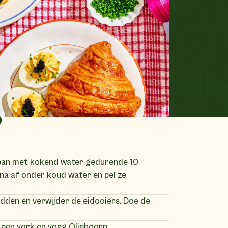
)
 pan met kokend water gedurende 10
na af onder koud water en pel ze
dden en verwijder de eidooiers. Doe de
 een vork en voeg Oliehoorn