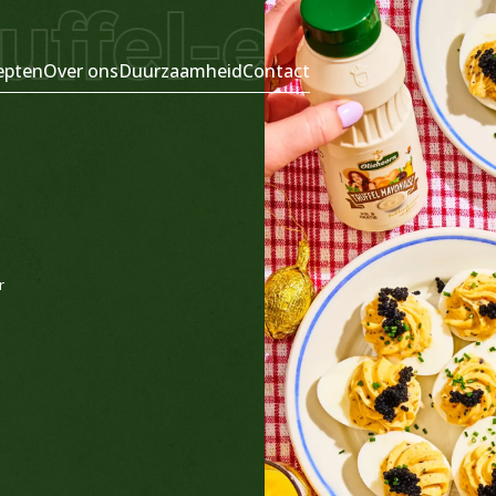
fel-eitjes
G
epten
Over ons
Duurzaamheid
Contact
r