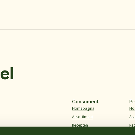
el
Consument
Pr
Homepagina
Ho
Assortiment
As
Recepten
Re
Over ons
Ov