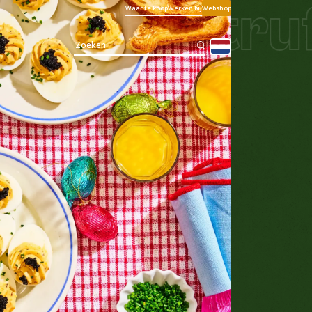
evulde truff
Waar te koop
Werken bij
Webshop