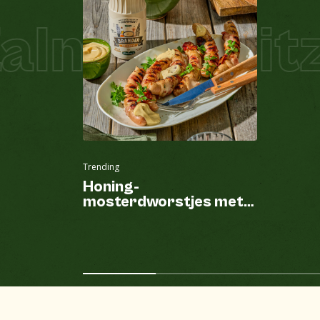
lm Schnitze
Trending
Honing-
mosterdworstjes met
spek van de BBQ en
Brander mayonaise