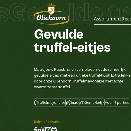
Gevulde truf
Recepten
Assortiment
Rec
Gevulde
truffel-eitjes
Maak jouw Paasbrunch compleet met deze heerlijk
gevulde eitjes met een unieke truffel-twist! Extra lekke
door onze Oliehoorn Truffelmayonaise met echte
zwarte zomertruffel.
Truffelmayonaise
Snack
Gemakkelijk
Voor 4 porties
Delen of printen