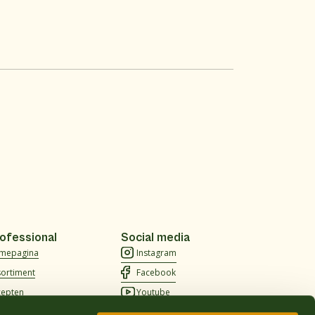
ofessional
Social media
mepagina
Instagram
sortiment
Facebook
cepten
Youtube
er ons
TikTok