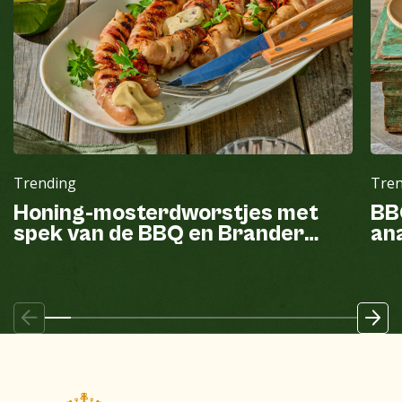
Trending
Tre
Honing-mosterdworstjes met
BB
spek van de BBQ en Brander
ana
mayonaise