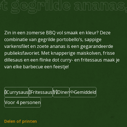
gegrilde ananas, 
Zin in een zomerse BBQ vol smaak en kleur? Deze
combinatie van gegrilde portobello’s, sappige
varkensfilet en zoete ananas is een gegarandeerde
publieksfavoriet. Met knapperige maïskolven, frisse
dillesaus en een flinke dot curry- en fritessaus maak je
van elke barbecue een feestje!
Currysaus
Fritessaus
Diner
Gemiddeld
Voor 4 personen
Delen of printen