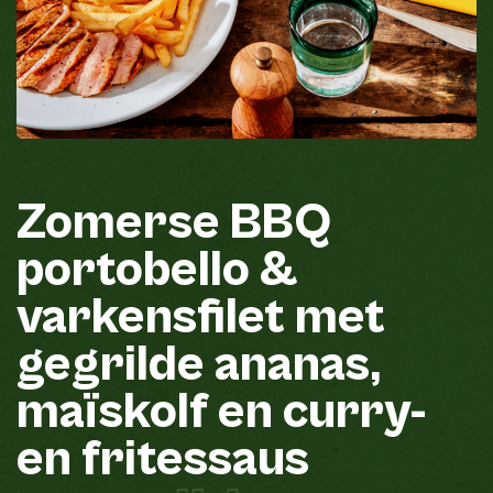
Zomerse
BBQ
portobello
&
varkensfilet
met
gegrilde
ananas,
maïskolf
en
curry-
en
fritessaus