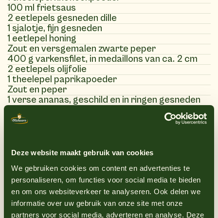
100 ml frietsaus
2 eetlepels gesneden dille
1 sjalotje, fijn gesneden
1 eetlepel honing
Zout en versgemalen zwarte peper
400 g varkensfilet, in medaillons van ca. 2 cm
2 eetlepels olijfolie
1 theelepel paprikapoeder
Zout en peper
1 verse ananas, geschild en in ringen gesneden
4 maïskolven, schoongemaakt
curry saus
Deze website maakt gebruik van cookies
(15)
Instructies
We gebruiken cookies om content en advertenties te
personaliseren, om functies voor social media te bieden
en om ons websiteverkeer te analyseren. Ook delen we
1
Maak de portobello’s schoon met een
informatie over uw gebruik van onze site met onze
partners voor social media, adverteren en analyse. Deze
vochtige doek en verwijder het steeltje.