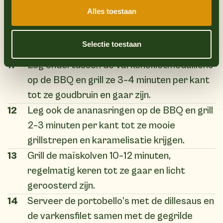
180–200°C).
Alles toestaan
10
Leg de portobello’s op de BBQ en grill ze 5–
7 minuten per kant tot ze zacht en sappig
Selectie toestaan
zijn.
11
Leg ondertussen de varkensfiletmedaillons
op de BBQ en grill ze 3–4 minuten per kant
tot ze goudbruin en gaar zijn.
12
Leg ook de ananasringen op de BBQ en grill
2–3 minuten per kant tot ze mooie
grillstrepen en karamelisatie krijgen.
13
Grill de maïskolven 10–12 minuten,
regelmatig keren tot ze gaar en licht
geroosterd zijn.
14
Serveer de portobello’s met de dillesaus en
de varkensfilet samen met de gegrilde