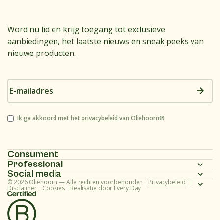
Word nu lid en krijg toegang tot exclusieve
aanbiedingen, het laatste nieuws en sneak peeks van
nieuwe producten.
E-
mailadres
Instemming
Ik ga akkoord met het
privacybeleid
van Oliehoorn®
Consument
Professional
Homepagina
Social media
Homepagina
© 2026 Oliehoorn — Alle rechten voorbehouden
Privacybeleid
Assortiment
Instagram
Disclaimer
Cookies
Realisatie door Every Day
Assortiment
Recepten
Facebook
Recepten