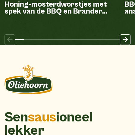
Honing-mosterdworstjes met
BB
spek van de BBQ en Brander
ana
mayonaise
Sen
saus
ioneel
lekker