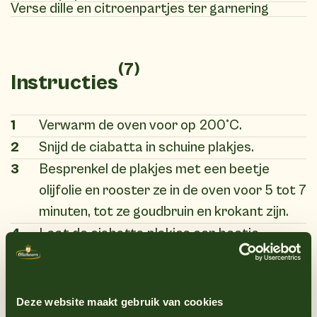
Verse dille en citroenpartjes ter garnering
(7)
Instructies
1
Verwarm de oven voor op 200°C.
2
Snijd de ciabatta in schuine plakjes.
3
Besprenkel de plakjes met een beetje
olijfolie en rooster ze in de oven voor 5 tot 7
minuten, tot ze goudbruin en krokant zijn.
4
Laat de ciabatta plakjes een beetje
afkoelen en besmeer elk plakje met een dun
laagje Oliehoorn truffelmayonaise.
5
Leg er een plakje gerookte zalm bovenop.
Deze website maakt gebruik van cookies