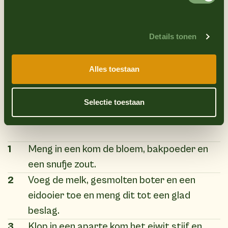
100 ml melk
1 ei gesplitst in eidooier en eiwit
1 eetlepel gesmolten boter
Snufje zout
Details tonen
100 g Parmaham in dunne plakjes
2 eetlepels Oliehoorn truffelmayonaise
Verse gehakte bieslook
Alles toestaan
Selectie toestaan
(7)
Instructies
1
Meng in een kom de bloem, bakpoeder en
een snufje zout.
2
Voeg de melk, gesmolten boter en een
eidooier toe en meng dit tot een glad
beslag.
3
Klop in een aparte kom het eiwit stijf en