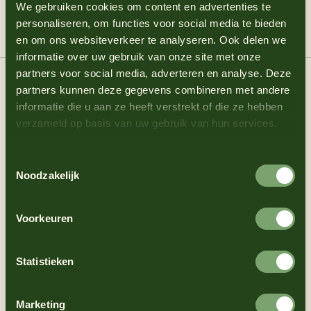
6
Bestrooi het broodje met verse dille en
We gebruiken cookies om content en advertenties te
klein beetje zwarte peper.
personaliseren, om functies voor social media te bieden
en om ons websiteverkeer te analyseren. Ook delen we
7
Serveer het met de citroenpartjes.
informatie over uw gebruik van onze site met onze
Blini's
partners voor social media, adverteren en analyse. Deze
partners kunnen deze gegevens combineren met andere
informatie die u aan ze heeft verstrekt of die ze hebben
(9)
verzameld op basis van uw gebruik van hun services.
Ingrediënten
Toestemmingsselectie
Noodzakelijk
Product
Voorkeuren
Truffel Mayonaise
Statistieken
100 g bloem
1/2 theelepel bakpoeder
Marketing