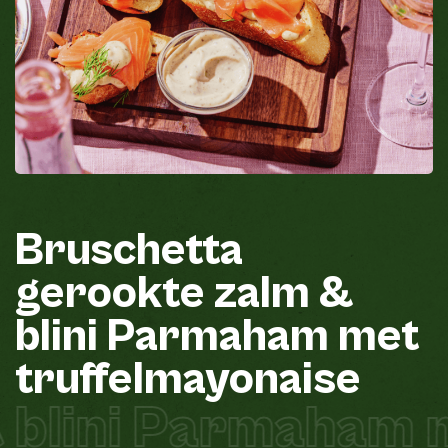
Bruschetta
gerookte
zalm
&
blini
Parmaham
met
truffelmayonaise
 blini Parmaham m