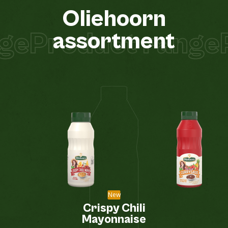
Oliehoorn
ge
Product range
P
assortment
New
Crispy Chili
Mayonnaise