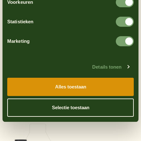
Voorkeuren
Statistieken
Marketing
Details tonen
French fries
Barbecue Sauce
Alles toestaan
sauce from
Sweet and smoky
Orange
Fresh and creamy
Selectie toestaan