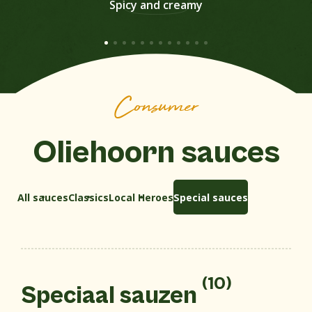
Spicy and creamy
Show all sauces
Consumer
Oliehoorn sauces
All sauces
Classics
Local Heroes
Special sauces
(10)
Speciaal sauzen