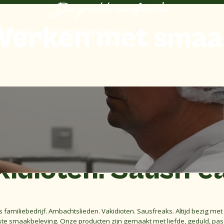
De grootste sausfamilie
Werken
met
smaa
pes
About us
Sustainability
Contact
Alle vacatures
Ambachtslieden.
idioten. Sausfre
s familiebedrijf. Ambachtslieden. Vakidioten. Sausfreaks. Altijd bezig met
rste smaakbeleving. Onze producten zijn gemaakt met liefde, geduld, passi