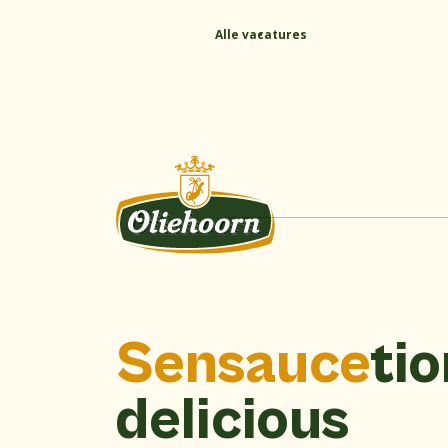
Alle vacatures
Sensauce
tio
delicious