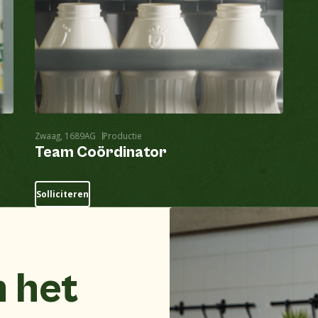
Zwaag, 1689AG
Productie
Team Coördinator
Solliciteren
n het