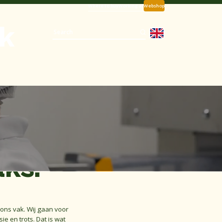
Where to buy
Working at
Webshop
k
aks.
 ons vak. Wij gaan voor
e en trots. Dat is wat