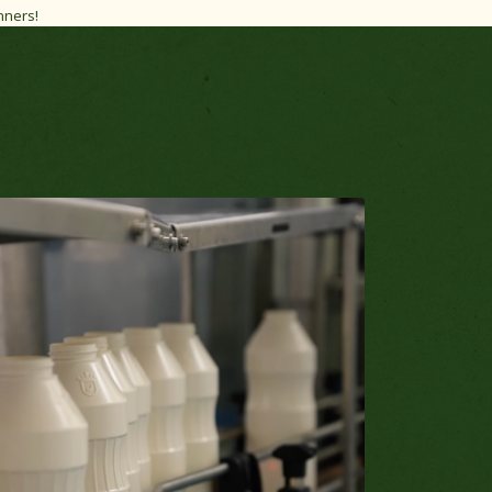
nners!