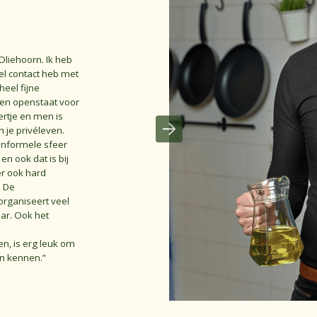
 Oliehoorn. Ik heb
el contact heb met
heel fijne
 en openstaat voor
rtje en men is
n je privéleven.
n informele sfeer
n ook dat is bij
er ook hard
. De
organiseert veel
ar. Ook het
, is erg leuk om
en kennen.”