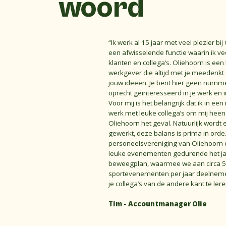
woord
“Ik werk al 15 jaar met veel plezier bij
een afwisselende functie waarin ik ve
klanten en collega’s. Oliehoorn is een 
werkgever die altijd met je meedenkt
jouw ideeën. Je bent hier geen numme
oprecht geïnteresseerd in je werk en i
Voor mij is het belangrijk dat ik in ee
werk met leuke collega’s om mij heen e
Oliehoorn het geval. Natuurlijk wordt 
gewerkt, deze balans is prima in orde
personeelsvereniging van Oliehoorn 
leuke evenementen gedurende het ja
beweegplan, waarmee we aan circa 5
sportevenementen per jaar deelnemen
je collega’s van de andere kant te ler
Tim - Accountmanager Olie