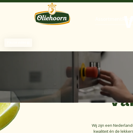
Assortment
Reci
Pause video
Vak
Wij zijn een Nederland
kwaliteit én de lekke