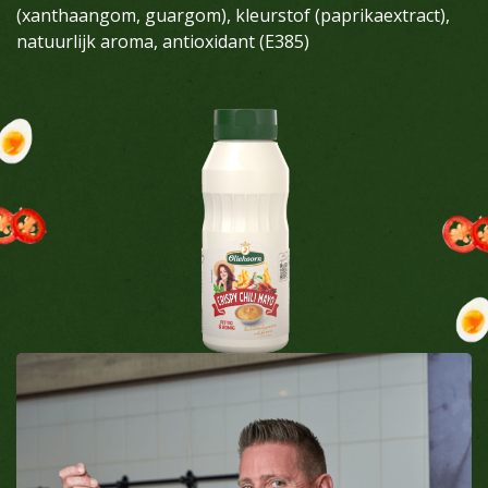
(xanthaangom, guargom), kleurstof (paprikaextract),
natuurlijk aroma, antioxidant (E385)