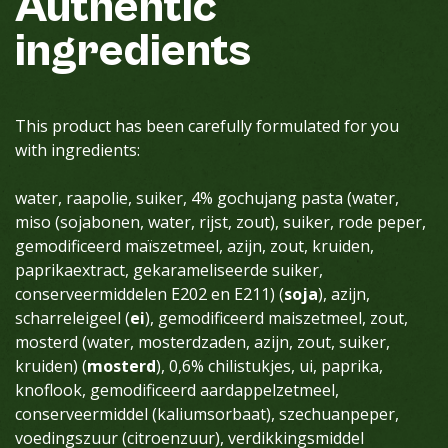
Authentic
ingredients
This product has been carefully formulated for you
with ingredients:
water, raapolie, suiker, 4% gochujang pasta (water,
miso (sojabonen, water, rijst, zout), suiker, rode peper,
gemodificeerd maïszetmeel, azijn, zout, kruiden,
paprikaextract, gekarameliseerde suiker,
conserveermiddelen E202 en E211) (
soja
), azijn,
scharreleigeel (
ei
), gemodificeerd maiszetmeel, zout,
mosterd (water, mosterdzaden, azijn, zout, suiker,
kruiden) (
mosterd
), 0,6% chilistukjes, ui, paprika,
knoflook, gemodificeerd aardappelzetmeel,
conserveermiddel (kaliumsorbaat), szechuanpeper,
voedingszuur (citroenzuur), verdikkingsmiddel