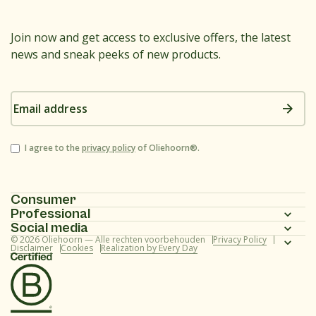
Join now and get access to exclusive offers, the latest
news and sneak peeks of new products.
Email
address
Consent
I agree to the
privacy policy
of Oliehoorn®.
Consumer
Professional
Homepage
Social media
Homepage
© 2026 Oliehoorn — Alle rechten voorbehouden
Privacy Policy
Assortment
Instagram
Disclaimer
Cookies
Realization by Every Day
Assortment
Recipes
Facebook
Recipes
About us
Youtube
About us