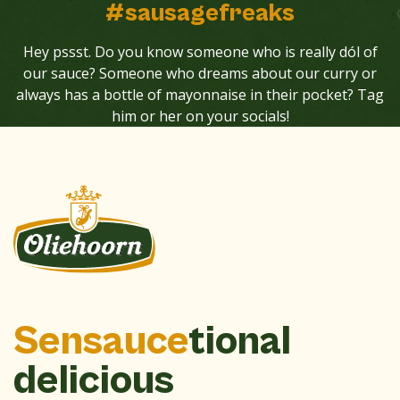
#sausagefreaks
Hey pssst. Do you know someone who is really dól of
our sauce? Someone who dreams about our curry or
always has a bottle of mayonnaise in their pocket? Tag
him or her on your socials!
Sensauce
tional
delicious