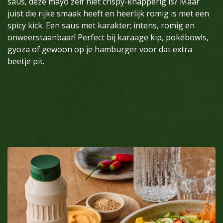
saus, deze mayo zelf niet crispy-knapperig is? Maar
juist die rijke smaak heeft en heerlijk romig is met een
spicy kick. Een saus met karakter; intens, romig en
onweerstaanbaar! Perfect bij karaage kip, pokébowls,
gyoza of gewoon op je hamburger voor dat extra
beetje pit.