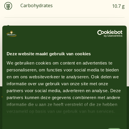
Carbohydrates
10.7 g
Groundnuts
No
Sugar
7.5 g
Egg
Yes
Protein
1 g
Deze website maakt gebruik van cookies
Gluten-containing grains
No
We gebruiken cookies om content en advertenties te
personaliseren, om functies voor social media te bieden
Salt
1.6 g
en om ons websiteverkeer te analyseren. Ook delen we
Lupin
No
informatie over uw gebruik van onze site met onze
Delicious recipes
partners voor social media, adverteren en analyse. Deze
Milk
No
partners kunnen deze gegevens combineren met andere
informatie die u aan ze heeft verstrekt of die ze hebben
Sauce Inspiration
verzameld op basis van uw gebruik van hun services.
Mustard
Yes
Toestemmingsselectie