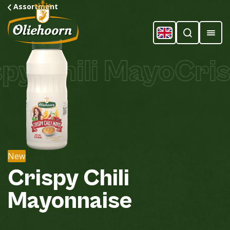
Assortment
y Chili Mayo
Crisp
New
Crispy
Chili
Mayonnaise