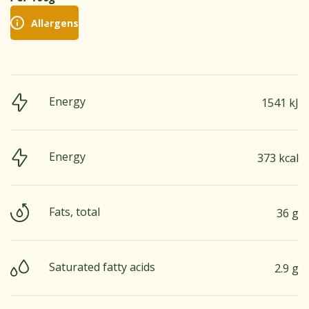
Allergens
Energy
1541 kJ
Energy
373 kcal
Fats, total
36 g
Saturated fatty acids
2.9 g