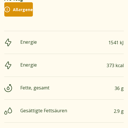
Allergene
Energie
1541 kJ
Energie
373 kcal
Fette, gesamt
36 g
Gesättigte Fettsäuren
2.9 g