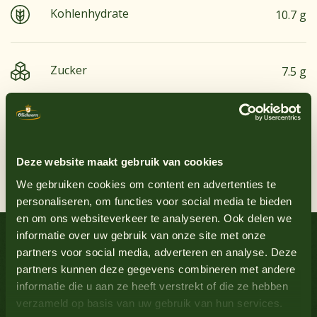
Kohlenhydrate
10.7 g
Zucker
7.5 g
Erdnüsse
Nein
Eiweiß
1 g
Ei
Ja
Deze website maakt gebruik van cookies
Glutenhaltiges Getreide
Nein
Salz
1.6 g
We gebruiken cookies om content en advertenties te
personaliseren, om functies voor social media te bieden
Leckere Rezepte
en om ons websiteverkeer te analyseren. Ook delen we
Lupine
Nein
informatie over uw gebruik van onze site met onze
partners voor social media, adverteren en analyse. Deze
Soßen-Inspiration
Milch
Nein
partners kunnen deze gegevens combineren met andere
informatie die u aan ze heeft verstrekt of die ze hebben
verzameld op basis van uw gebruik van hun services.
Senf
Ja