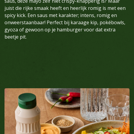
saus, deze mayo zelf niet crispy-knapperig is? Maar
juist die rijke smaak heeft en heerlijk romig is met een
spicy kick. Een saus met karakter; intens, romig en
onweerstaanbaar! Perfect bij karaage kip, pokébowls,
gyoza of gewoon op je hamburger voor dat extra
beetje pit.