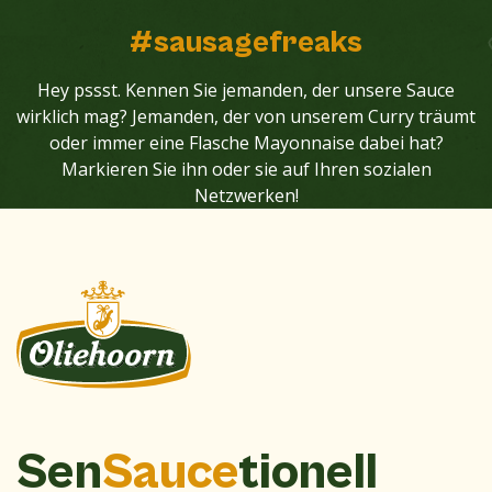
#sausagefreaks
Hey pssst. Kennen Sie jemanden, der unsere Sauce
wirklich mag? Jemanden, der von unserem Curry träumt
oder immer eine Flasche Mayonnaise dabei hat?
Markieren Sie ihn oder sie auf Ihren sozialen
Netzwerken!
Sen
Sauce
tionell