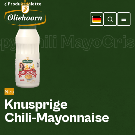
Produktpalette
y Chili Mayo
Crisp
Neu
Knusprige
Chili-Mayonnaise