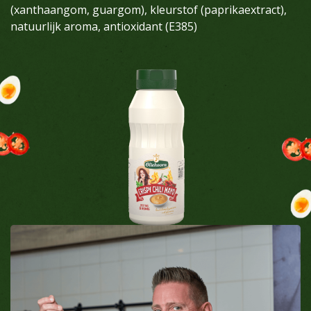
(xanthaangom, guargom), kleurstof (paprikaextract),
natuurlijk aroma, antioxidant (E385)