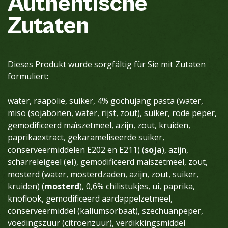
Authentische
Zutaten
Dieses Produkt wurde sorgfältig für Sie mit Zutaten
formuliert:
water, raapolie, suiker, 4% gochujang pasta (water,
miso (sojabonen, water, rijst, zout), suiker, rode peper,
gemodificeerd maïszetmeel, azijn, zout, kruiden,
paprikaextract, gekarameliseerde suiker,
conserveermiddelen E202 en E211) (
soja
), azijn,
scharreleigeel (
ei
), gemodificeerd maiszetmeel, zout,
mosterd (water, mosterdzaden, azijn, zout, suiker,
kruiden) (
mosterd
), 0,6% chilistukjes, ui, paprika,
knoflook, gemodificeerd aardappelzetmeel,
conserveermiddel (kaliumsorbaat), szechuanpeper,
voedingszuur (citroenzuur), verdikkingsmiddel