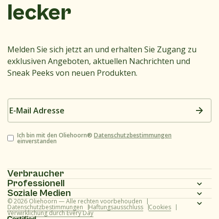
lecker
Melden Sie sich jetzt an und erhalten Sie Zugang zu
exklusiven Angeboten, aktuellen Nachrichten und
Sneak Peeks von neuen Produkten.
E-
Mail
Adresse
Zustimmung
Ich bin mit den Oliehoorn®
Datenschutzbestimmungen
einverstanden
Verbraucher
Professionell
Homepage
Soziale Medien
Homepage
© 2026 Oliehoorn — Alle rechten voorbehouden
Produktpalette
Instagram
Datenschutzbestimmungen
Haftungsausschluss
Cookies
Verwirklichung durch Every Day
Produktpalette