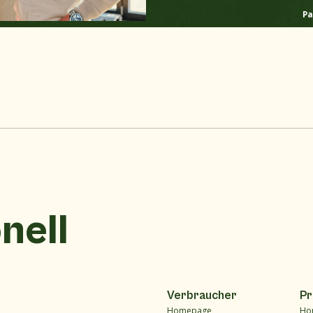
Pa
onell
Verbraucher
Pr
Homepage
Ho