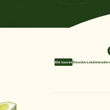
Alle Saucen
Klassiker
Lokalmatador