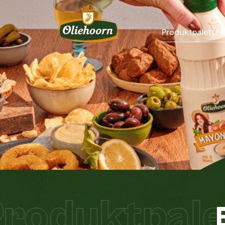
Produktpalette
R
oduktpalet