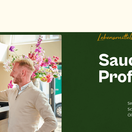
Lebensmittel
Sau
Prof
Si
Sc
Öl