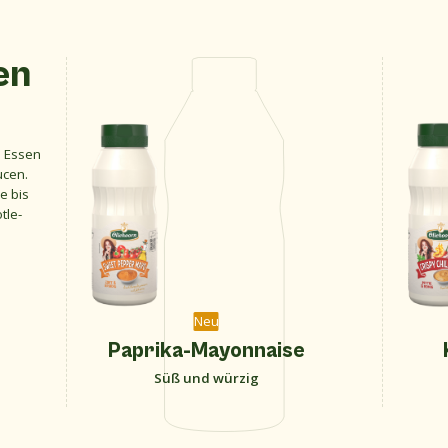
en
n Essen
ucen.
e bis
tle-
Neu
Paprika-Mayonnaise
Süß und würzig