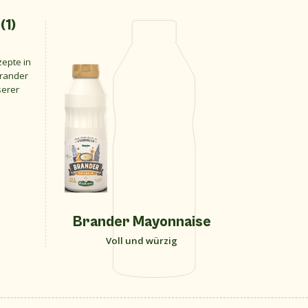
(1)
n
zepte in
Brander
serer
Brander Mayonnaise
Voll und würzig