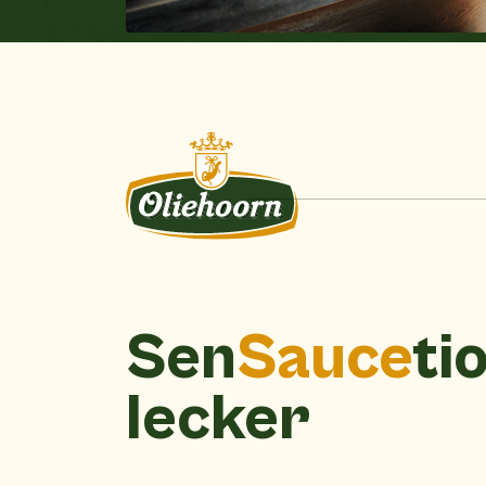
Sen
Sauce
ti
lecker