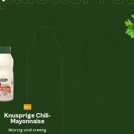
Neu
Knusprige Chili-
Curry Sa
Mayonnaise
Zart-sü
Würzig und cremig