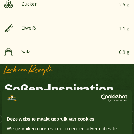
Zucker
2.5 g
Eiweiß
1.1 g
Salz
0.9 g
Leckere Rezepte
Soßen-Inspiration
Erdnüsse
Nein
Ei
Ja
 Lachs Schnitzel 
Deze website maakt gebruik van cookies
Glutenhaltiges Getreide
Nein
We gebruiken cookies om content en advertenties te
Alle Produkte anzeigen