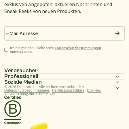
exklusiven Angeboten, aktuellen Nachrichten und
Sneak Peeks von neuen Produkten.
E-
Mail
Adresse
Zustimmung
Ich bin mit den Oliehoorn®
Datenschutzbestimmungen
einverstanden
Verbraucher
Professionell
Homepage
Soziale Medien
Homepage
© 2026 Oliehoorn — Alle rechten voorbehouden
Produktpalette
Instagram
Datenschutzbestimmungen
Haftungsausschluss
Cookies
Verwirklichung durch Every Day
Produktpalette
Rezepte
Facebook
Rezepte
Über uns
Youtube
Über uns
Häufig gestellte Fragen (Verbraucher)
TikTok
Häufig gestellte Fragen (professionell)