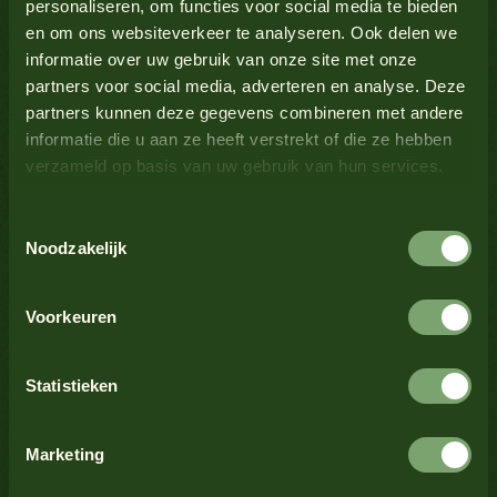
personaliseren, om functies voor social media te bieden
en om ons websiteverkeer te analyseren. Ook delen we
Lupine
Nein
informatie over uw gebruik van onze site met onze
partners voor social media, adverteren en analyse. Deze
Milch
Nein
partners kunnen deze gegevens combineren met andere
Alle Produkte anzeigen
informatie die u aan ze heeft verstrekt of die ze hebben
verzameld op basis van uw gebruik van hun services.
Senf
Ja
Toestemmingsselectie
Alle Produkte anzeigen
Nüsse
Nein
Noodzakelijk
Krustentiere
Nein
Voorkeuren
Alle Produkte anzeigen
Sellerie
Nein
Statistieken
Sesamsamen
Nein
Marketing
Alle Produkte anzeigen