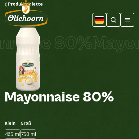
Produktpalette
naise 80%
Mayon
Mayonnaise
80%
Klein
Groß
465 ml
750 ml