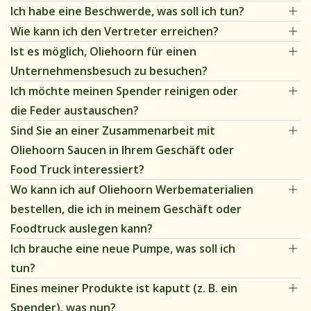
Ich habe eine Beschwerde, was soll ich tun?
Wie kann ich den Vertreter erreichen?
Ist es möglich, Oliehoorn für einen
Unternehmensbesuch zu besuchen?
Ich möchte meinen Spender reinigen oder
die Feder austauschen?
Sind Sie an einer Zusammenarbeit mit
Oliehoorn Saucen in Ihrem Geschäft oder
Food Truck interessiert?
Wo kann ich auf Oliehoorn Werbematerialien
bestellen, die ich in meinem Geschäft oder
Foodtruck auslegen kann?
Oliehoorn heeft diverse soorten promotiematerialen
Ich brauche eine neue Pumpe, was soll ich
om neer te zetten of op te hangen in jouw zaak of
tun?
foodtruck. Bekijk onze webshop,
klik hier
.
Eines meiner Produkte ist kaputt (z. B. ein
Spender), was nun?