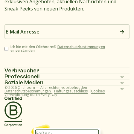
exklusiven Angeboten, aktuellen Nachrichten und
Sneak Peeks von neuen Produkten.
E-
Mail
Adresse
Zustimmung
Ich bin mit den Oliehoorn®
Datenschutzbestimmungen
einverstanden
Verbraucher
Professionell
Homepage
Soziale Medien
Homepage
© 2026 Oliehoorn — Alle rechten voorbehouden
Produktpalette
Instagram
Datenschutzbestimmungen
Haftungsausschluss
Cookies
Verwirklichung durch Every Day
Produktpalette
Rezepte
Facebook
Rezepte
Über uns
Youtube
Über uns
Häufig gestellte Fragen (Verbraucher)
TikTok
Häufig gestellte Fragen (professionell)
Soßen-