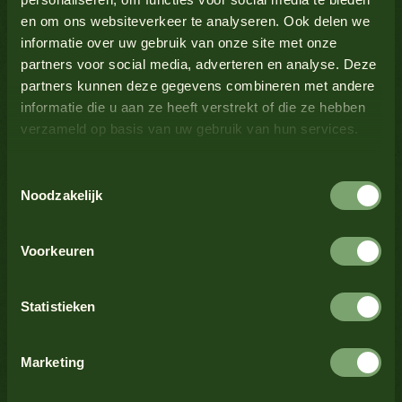
en om ons websiteverkeer te analyseren. Ook delen we
Lupine
Nein
informatie over uw gebruik van onze site met onze
partners voor social media, adverteren en analyse. Deze
Milch
Nein
partners kunnen deze gegevens combineren met andere
Alle Produkte anzeigen
informatie die u aan ze heeft verstrekt of die ze hebben
verzameld op basis van uw gebruik van hun services.
Senf
Ja
Toestemmingsselectie
Alle Produkte anzeigen
Nüsse
Nein
Noodzakelijk
Krustentiere
Nein
Voorkeuren
Alle Produkte anzeigen
Sellerie
Nein
Tendenz
Statistieken
Klassische Fish and Chips mit
Sesamsamen
Nein
Oliehoorn Pommes Frites Sauce
Marketing
Alle Produkte anzeigen