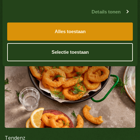
Soja
Nein
Details tonen
Fisch
Nein
Alle Produkte anzeigen
Alles toestaan
Mollusken
Nein
Selectie toestaan
Sulfatdioxid
Nein
Tendenz