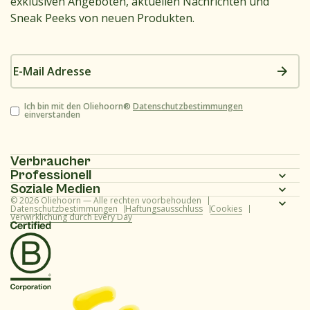
exklusiven Angeboten, aktuellen Nachrichten und
Sneak Peeks von neuen Produkten.
E-
Mail
Adresse
Zustimmung
Ich bin mit den Oliehoorn®
Datenschutzbestimmungen
einverstanden
Verbraucher
Professionell
Homepage
Soziale Medien
Homepage
© 2026 Oliehoorn — Alle rechten voorbehouden
Produktpalette
Instagram
Datenschutzbestimmungen
Haftungsausschluss
Cookies
Verwirklichung durch Every Day
Produktpalette
Rezepte
Facebook
Rezepte
Über uns
Youtube
Über uns
Häufig gestellte Fragen (Verbraucher)
TikTok
Häufig gestellte Fragen (professionell)