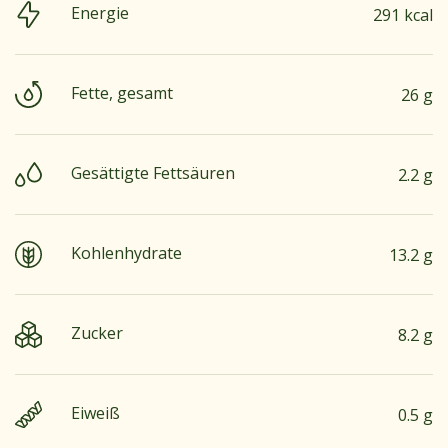
Energie
291 kcal
Fette, gesamt
26 g
Gesättigte Fettsäuren
2.2 g
Kohlenhydrate
13.2 g
Zucker
8.2 g
Eiweiß
0.5 g