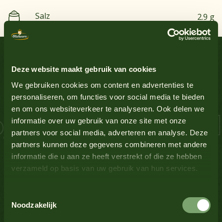
Salz
2.9 g
Erdnüsse
Nein
Leckere Rezepte
Ei
Nein
Deze website maakt gebruik van cookies
Soßen-Inspiration
Glutenhaltiges Getreide
Nein
We gebruiken cookies om content en advertenties te
personaliseren, om functies voor social media te bieden
en om ons websiteverkeer te analyseren. Ook delen we
Lupine
Nein
 Lachs Schnitzel 
informatie over uw gebruik van onze site met onze
partners voor social media, adverteren en analyse. Deze
Milch
Nein
partners kunnen deze gegevens combineren met andere
informatie die u aan ze heeft verstrekt of die ze hebben
verzameld op basis van uw gebruik van hun services.
Senf
Ja
Toestemmingsselectie
Alle Produkte anzeigen
Nüsse
Nein
Noodzakelijk