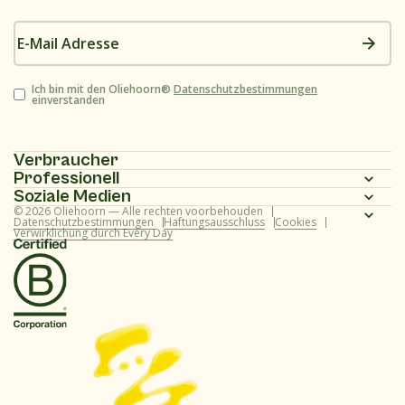
E-
Mail
Adresse
Zustimmung
Ich bin mit den Oliehoorn®
Datenschutzbestimmungen
einverstanden
Verbraucher
Professionell
Homepage
Soziale Medien
Homepage
© 2026 Oliehoorn — Alle rechten voorbehouden
Produktpalette
Instagram
Datenschutzbestimmungen
Haftungsausschluss
Cookies
Verwirklichung durch Every Day
Produktpalette
Rezepte
Facebook
Rezepte
Über uns
Youtube
Über uns
Häufig gestellte Fragen (Verbraucher)
TikTok
Häufig gestellte Fragen (professionell)
Kontakt
LinkedIn
Kontakt
Webshop
Pinterest