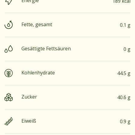
Energie
189 kcal
Fette, gesamt
0.1 g
Gesättigte Fettsäuren
0 g
Kohlenhydrate
44.5 g
Zucker
40.6 g
Eiweiß
0.9 g