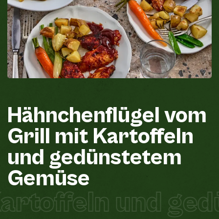
Hähnchenflügel
vom
Grill
mit
Kartoffeln
und
gedünstetem
Gemüse
artoffeln und ge