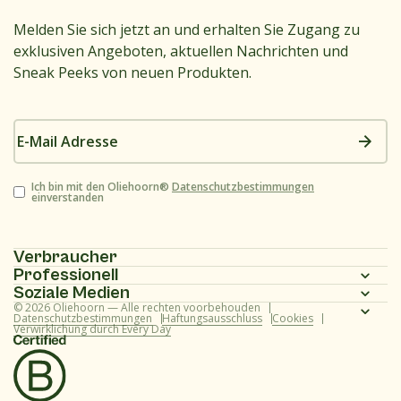
Melden Sie sich jetzt an und erhalten Sie Zugang zu
exklusiven Angeboten, aktuellen Nachrichten und
Sneak Peeks von neuen Produkten.
E-
Mail
Adresse
Zustimmung
Ich bin mit den Oliehoorn®
Datenschutzbestimmungen
einverstanden
Verbraucher
Professionell
Homepage
Soziale Medien
Homepage
© 2026 Oliehoorn — Alle rechten voorbehouden
Produktpalette
Instagram
Datenschutzbestimmungen
Haftungsausschluss
Cookies
Verwirklichung durch Every Day
Produktpalette
Rezepte
Facebook
Rezepte
Über uns
Youtube