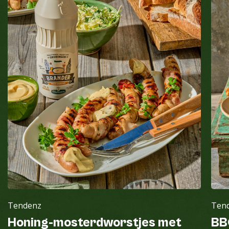
Tendenz
Ten
Honing-mosterdworstjes met
BB