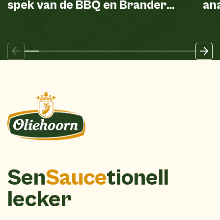
spek van de BBQ en Brander
ana
mayonaise
Sen
Sauce
tionell
lecker