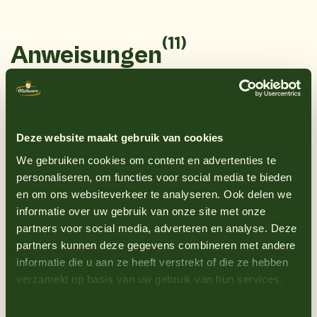
(11)
Anweisungen
1
Den Backofen auf 200°C vorheizen.
2
In einer großen Schüssel die Hähnchenflügel
Deze website maakt gebruik van cookies
mit Olivenöl, Knoblauchpulver, Paprika, Salz
We gebruiken cookies om content en advertenties te
und Pfeffer vermischen.
personaliseren, om functies voor social media te bieden
3
Die Barbecue-Sauce hinzugeben und
en om ons websiteverkeer te analyseren. Ook delen we
sicherstellen, dass die Flügel gut bedeckt
informatie over uw gebruik van onze site met onze
sind.
partners voor social media, adverteren en analyse. Deze
partners kunnen deze gegevens combineren met andere
4
Die marinierten Flügel auf ein mit
informatie die u aan ze heeft verstrekt of die ze hebben
Backpapier ausgelegtes Backblech legen,
verzameld op basis van uw gebruik van hun services.
dabei darauf achten, dass sie sich nicht
überlappen.