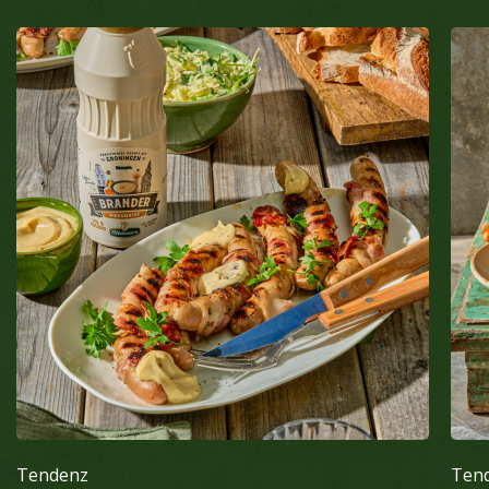
Tendenz
Ten