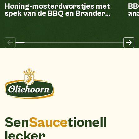
Honing-mosterdworstjes met
BB
spek van de BBQ en Brander
ana
mayonaise
Sen
Sauce
tionell
lecker