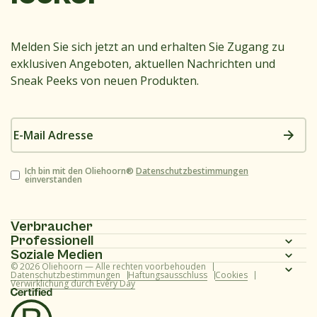
Melden Sie sich jetzt an und erhalten Sie Zugang zu
exklusiven Angeboten, aktuellen Nachrichten und
Sneak Peeks von neuen Produkten.
E-
Mail
Adresse
Zustimmung
Ich bin mit den Oliehoorn®
Datenschutzbestimmungen
einverstanden
Verbraucher
Professionell
Homepage
Soziale Medien
Homepage
© 2026 Oliehoorn — Alle rechten voorbehouden
Produktpalette
Instagram
Datenschutzbestimmungen
Haftungsausschluss
Cookies
Verwirklichung durch Every Day
Produktpalette
Rezepte
Facebook
Rezepte