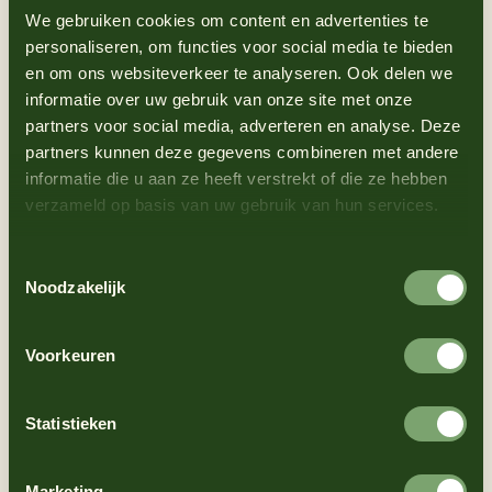
We gebruiken cookies om content en advertenties te
1
Das Hackfleisch mit Salz und Pfeffer
personaliseren, om functies voor social media te bieden
mischen und zu 2 Burgern formen.
en om ons websiteverkeer te analyseren. Ook delen we
2
In die Mitte jedes Burgers eine kleine
informatie over uw gebruik van onze site met onze
partners voor social media, adverteren en analyse. Deze
Vertiefung drücken (so wird verhindert,
partners kunnen deze gegevens combineren met andere
dass er sich beim Grillen ausbeult).
informatie die u aan ze heeft verstrekt of die ze hebben
3
Eine Pfanne oder den Grill erhitzen und den
verzameld op basis van uw gebruik van hun services.
Speck knusprig braten. Dann auf
Küchenpapier abtropfen lassen.
Toestemmingsselectie
Noodzakelijk
4
In etwas Speckfett die Zwiebelringe
anbraten, bis sie weich und karamellisiert
Voorkeuren
sind.
5
Grillen Sie die Burger auf dem Grill oder in
Statistieken
einer Pfanne, 3-4 Minuten pro Seite.
6
Den Cheddarkäse auf die Burger geben und
Marketing