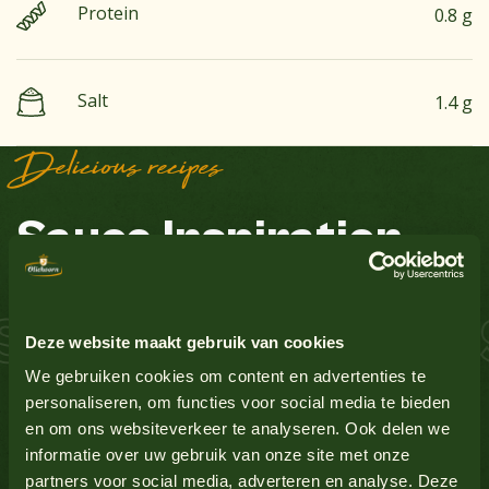
Protein
0.8 g
Salt
1.4 g
Delicious recipes
See all products
Sauce Inspiration
Groundnuts
No
Egg
Yes
almon Schnitzel S
See all products
Deze website maakt gebruik van cookies
Gluten-containing grains
No
We gebruiken cookies om content en advertenties te
personaliseren, om functies voor social media te bieden
en om ons websiteverkeer te analyseren. Ook delen we
Lupin
No
See all products
informatie over uw gebruik van onze site met onze
partners voor social media, adverteren en analyse. Deze