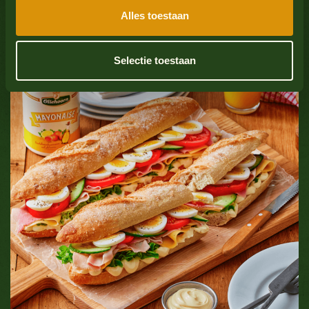
sticks
Alles toestaan
Mollusks
No
See all products
Selectie toestaan
Sulfate dioxide
No
See all products