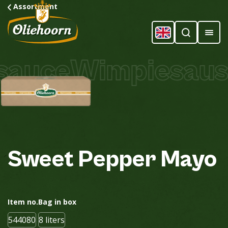
Assortment
auce
Wimpiesaus
W
Sweet
Pepper
Mayo
Item no.
Bag in box
544080
8 liters