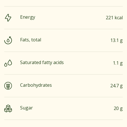
Energy
221 kcal
Fats, total
13.1 g
Saturated fatty acids
1.1 g
Carbohydrates
24.7 g
Sugar
20 g