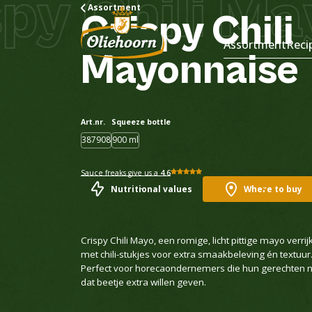
 Chili Mayo
Assortment
Crispy
Chili
Assortment
Reci
Mayonnaise
Art.nr.
Squeeze bottle
387908
900 ml
Sauce freaks give us a
4.6
Nutritional values
Where to buy
Crispy Chili Mayo, een romige, licht pittige mayo verrijk
met chili-stukjes voor extra smaakbeleving én textuur
Perfect voor horecaondernemers die hun gerechten n
dat beetje extra willen geven.