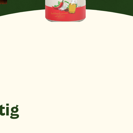
Mustard
Yes
See all products
Nuts
No
Crustaceans
No
See all products
Celery
No
Sesame seeds
No
See all products
Soy
Yes
Fish
No
See all products
Mollusks
No
tig
Sulfate dioxide
No