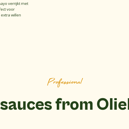
mayo verrijkt met
fect voor
extra willen
Professional
sauces from Oli