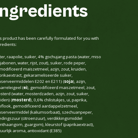
ingredients
s product has been carefully formulated for you with
redients:
er, raapolie, suiker, 4% gochujang pasta (water, miso
jabonen, water, rijst, zout), suiker, rode peper,
modificeerd maïszetmeel, azijn, zout, kruiden,
prikaextract, gekarameliseerde suiker,
nserveermiddelen E202 en E211) (
soja
), azijn,
arreleigeel (
ei
), gemodificeerd maiszetmeel, zout,
terd (water, mosterdzaden, azijn, zout, suiker,
iden) (
mosterd
), 0,6% chilistukjes, ui, paprika,
oflook, gemodificeerd aardappelzetmeel,
nserveermiddel (kaliumsorbaat), szechuanpeper,
edingszuur (citroenzuur), verdikkingsmiddel
anthaangom, guargom), kleurstof (paprikaextract),
uurlijk aroma, antioxidant (E385)