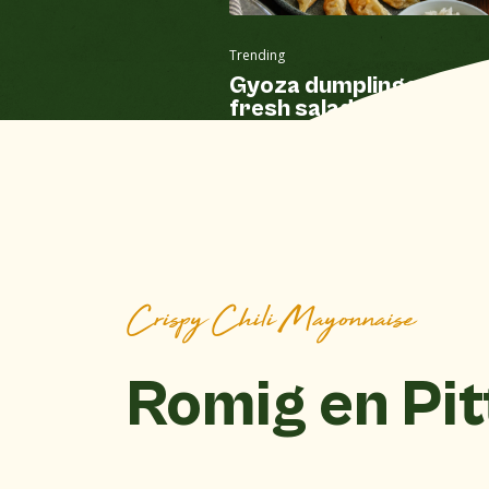
Trending
Gyoza dumplings with
fresh salad, white rice,
and crispy chili mayo
Crispy Chili Mayonnaise
Romig en Pit