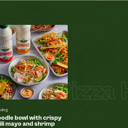
ade
Pizza Ho
nding
odle bowl with crispy
ili mayo and shrimp