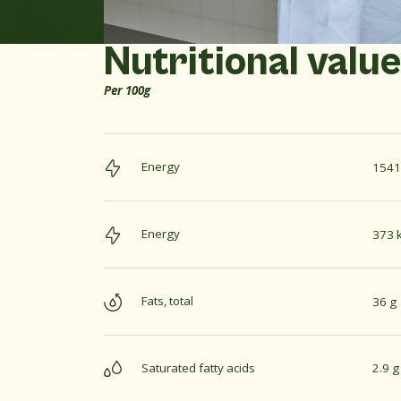
Nutritional valu
Per 100g
Energy
1541 
Energy
373 k
Fats, total
36 g
Saturated fatty acids
2.9 g