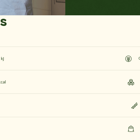
es
kJ
cal