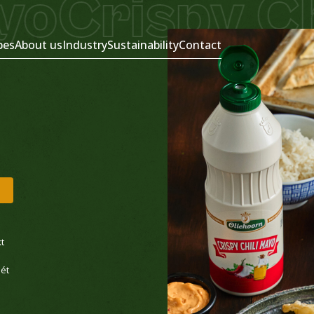
Crispy Chi
pes
About us
Industry
Sustainability
Contact
t
.
ét