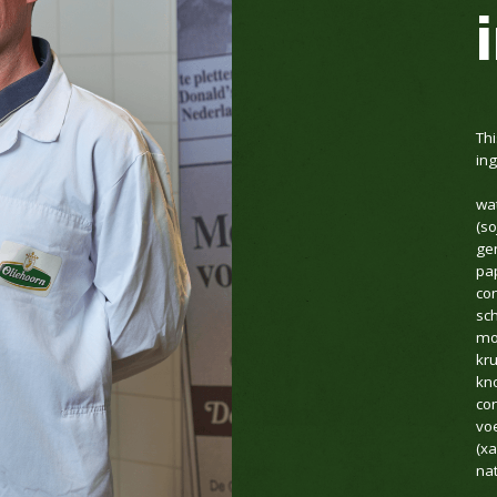
Thi
ing
wat
(so
ge
pa
co
sch
mos
kru
kn
co
vo
(x
nat