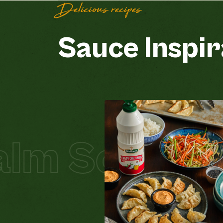
Delicious recipes
Sauce Inspir
m Schnitzel