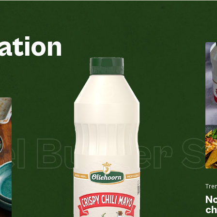
ation
Groundnuts
No
See all products
 Burger Sal
Egg
Yes
Gluten-containing grains
No
See all products
Tre
Lupin
No
No
ch
Milk
No
See all products