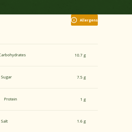
Allergens
Carbohydrates
10.7 g
Sugar
7.5 g
Protein
1 g
Salt
1.6 g