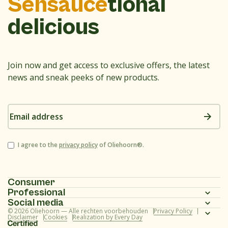
Sensauce
tional
delicious
Join now and get access to exclusive offers, the latest
news and sneak peeks of new products.
Email
address
Consent
I agree to the
privacy policy
of Oliehoorn®.
Consumer
Professional
Homepage
Social media
Homepage
© 2026 Oliehoorn — Alle rechten voorbehouden
Privacy Policy
Assortment
Instagram
Disclaimer
Cookies
Realization by Every Day
Assortment