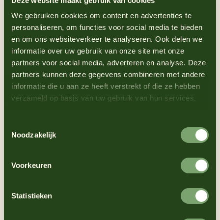
Deze website maakt gebruik van cookies
onze eigen uitstoot en helpen we jou ook om je Scope
We gebruiken cookies om content en advertenties te
3-doelstellingen concreet te maken.
personaliseren, om functies voor social media te bieden
Zo krijg je niet alleen een goed product, maar ook een
en om ons websiteverkeer te analyseren. Ook delen we
partner die meedenkt over jouw ESG-verhaal richting
informatie over uw gebruik van onze site met onze
klanten en auditors.
partners voor social media, adverteren en analyse. Deze
partners kunnen deze gegevens combineren met andere
informatie die u aan ze heeft verstrekt of die ze hebben
verzameld op basis van uw gebruik van hun services.
Meer weten over duurzaamheid?
Toestemmingsselectie
Noodzakelijk
Voorkeuren
Statistieken