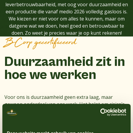
leverbetrouwbaarheid, met oog voor duurzaamheid en
een productie die vanaf medio 2026 volledig gasloos is.
We kiezen er niet voor om alles te kunnen, maar om
datgene wat we doen, heel goed en betrouwbaar te
doen. Zo weet je precies waar je op kunt rekenen!
BCorp gecertificeerd
Duurzaamheid zit in
hoe we werken
Voor ons is duurzaamheid geen extra laag, maar
gewoon onderdeel van ons werk. Het helpt om risico’s
te beheersen en vooruit te blijven kijken.
We zijn FSSC 22000 gecertificeerd, B Corp gecertificeerd
en SBTi gevalideerd. Vanaf medio 2026 produceren we
volledig gasloos. Daarmee verlagen we structureel