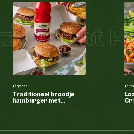
el Salat Pi
Tendenz
Tend
Traditioneel broodje
Lo
hamburger met
Cri
currysaus