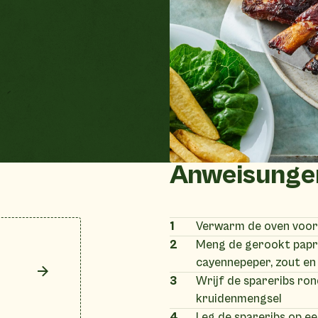
Anweisunge
1
Verwarm de oven voor 
2
Meng de gerookt papri
cayennepeper, zout en
3
Wrijf de spareribs ron
kruidenmengsel
4
Leg de spareribs op ee