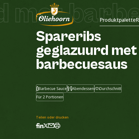
d met barbe
Rezepte
Produktpalette
R
Spareribs
geglazuurd
met
barbecuesaus
Barbecue Sauce
Abendessen
Durchschnitt
Für 2 Portionen
Teilen oder drucken