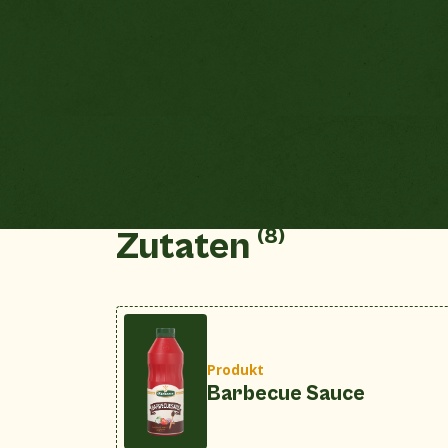
(8)
Zutaten
Produkt
Barbecue Sauce