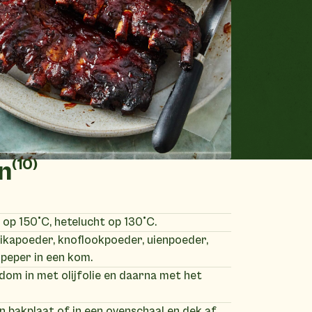
(10)
n
op 150°C, hetelucht op 130°C.
kapoeder, knoflookpoeder, uienpoeder,
 peper in een kom.
dom in met olijfolie en daarna met het
n bakplaat of in een ovenschaal en dek af