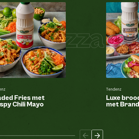
zza
Pizza Ho
enz
Tendenz
aded Fries met
Luxe broo
spy Chili Mayo
met Brand