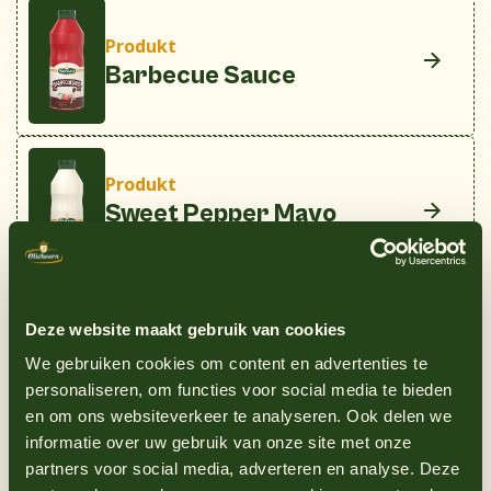
Produkt
Barbecue Sauce
Produkt
Sweet Pepper Mayo
900ml
4 brioche hotdogbroodjes
Deze website maakt gebruik van cookies
4 kwaliteitsworsten
4 Scheiben Cheddar
We gebruiken cookies om content en advertenties te
2 eetlepels Oliehoorn Barbecuesaus
personaliseren, om functies voor social media te bieden
2 eetlepels Oliehoorn Sweet Pepper Mayo
en om ons websiteverkeer te analyseren. Ook delen we
1 kleine wortel, fijn geraspt
informatie over uw gebruik van onze site met onze
½ rode ui, flinterdun gesneden
partners voor social media, adverteren en analyse. Deze
2 eetlepels knapperige uitjes