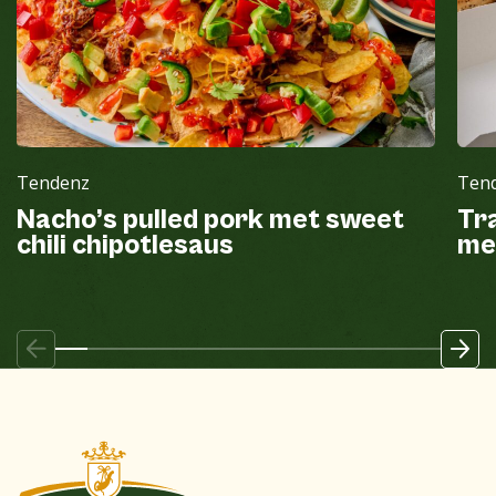
Tendenz
Ten
Nacho’s pulled pork met sweet
Tr
chili chipotlesaus
me