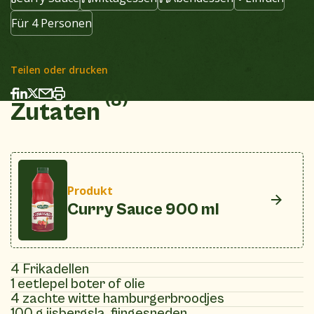
Für 4 Personen
Teilen oder drucken
(8)
Zutaten
Produkt
Curry Sauce 900 ml
4 Frikadellen
1 eetlepel boter of olie
4 zachte witte hamburgerbroodjes
100 g ijsbergsla, fijngesneden