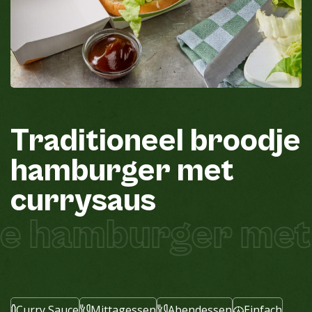
Traditioneel
broodje
hamburger
met
currysaus
je hamburger met
Curry Sauce
Mittagessen
Abendessen
Einfach