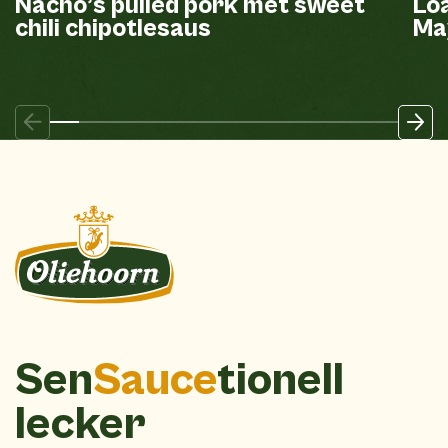
Nacho’s pulled pork met sweet
Loa
chili chipotlesaus
Ma
Sen
Sauce
tionell
lecker