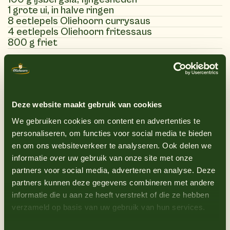
1 grote ui, in halve ringen
8 eetlepels Oliehoorn currysaus
4 eetlepels Oliehoorn fritessaus
800 g friet
(9)
Anweisungen
Deze website maakt gebruik van cookies
We gebruiken cookies om content en advertenties te
1
Bereid de friet, naar eigen wens, volgens de
personaliseren, om functies voor social media te bieden
aanwijzingen op de verpakking goudbruin en
en om ons websiteverkeer te analyseren. Ook delen we
informatie over uw gebruik van onze site met onze
krokant.
partners voor social media, adverteren en analyse. Deze
2
Verhit de grillplaat met de boter of olie.
partners kunnen deze gegevens combineren met andere
3
Bak de ui 8 minuten op laag vuur tot deze
informatie die u aan ze heeft verstrekt of die ze hebben
zacht en licht gekaramelliseerd is.
verzameld op basis van uw gebruik van hun services.
4
Bestrooi de hamburgers met peper en zout